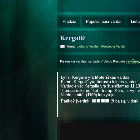
Pradžia
Populiariausi vardai
Lietu
Kergailė
Tema:
Lietuvių Vardai
,
Mergaičių Vardai
Ką reiškia vardas Kergailė ? Vardo Kergailė
reikšmė
Lytis: Kergailė yra
Moteriškas
vardas.
Kilmė: Kergailė yra
lietuvių
kilmės vardas.
Vardadienis: Kergailė yra švenčiamas
11.13
Trumpa reikšmė: liet., trump. Kerė, iš vyr. v
Vardą skaitė: (
1109
) lankytojai.
Patiko? Įvertink:
(
9
balsų, vidurk