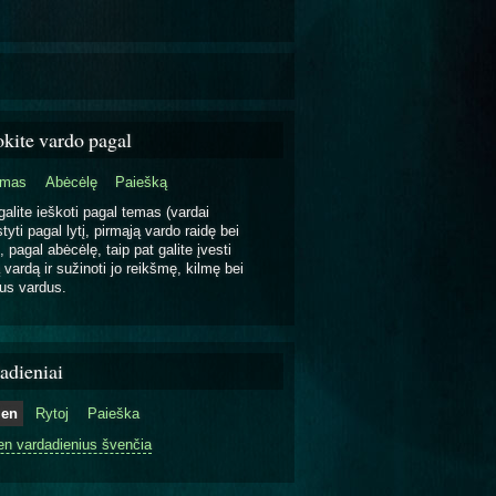
okite vardo pagal
emas
Abėcėlę
Paiešką
galite ieškoti pagal temas (vardai
tyti pagal lytį, pirmąją vardo raidę bei
, pagal abėcėlę, taip pat galite įvesti
 vardą ir sužinoti jo reikšmę, kilmę bei
us vardus.
adieniai
ien
Rytoj
Paieška
en vardadienius švenčia