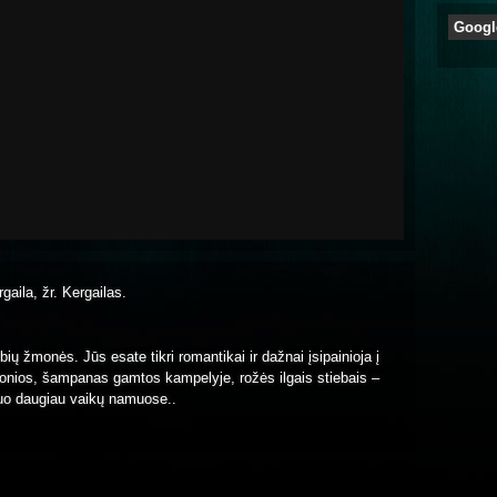
Googl
rgaila, žr. Kergailas.
mybių žmonės. Jūs esate tikri romantikai ir dažnai įsipainioja į
onios, šampanas gamtos kampelyje, rožės ilgais stiebais –
tuo daugiau vaikų namuose..