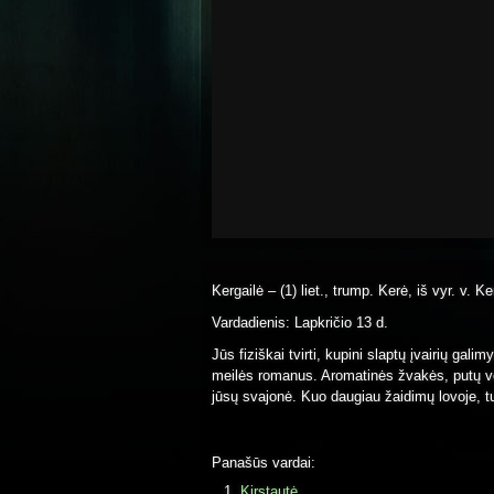
Kergailė – (1) liet., trump. Kerė, iš vyr. v. Ke
Vardadienis: Lapkričio 13 d.
Jūs fiziškai tvirti, kupini slaptų įvairių gali
meilės romanus. Aromatinės žvakės, putų v
jūsų svajonė. Kuo daugiau žaidimų lovoje, 
Panašūs vardai:
Kirstautė