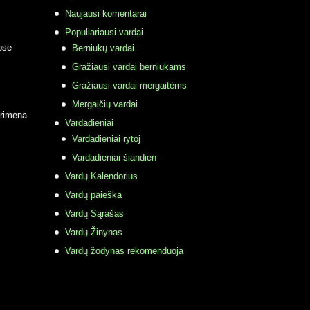
Naujausi komentarai
Populiariausi vardai
ose
Berniukų vardai
Gražiausi vardai berniukams
Gražiausi vardai mergaitėms
Mergaičių vardai
primena
Vardadieniai
Vardadieniai rytoj
Vardadieniai šiandien
Vardų Kalendorius
Vardų paieška
Vardų Sąrašas
Vardų Žinynas
Vardų žodynas rekomenduoja