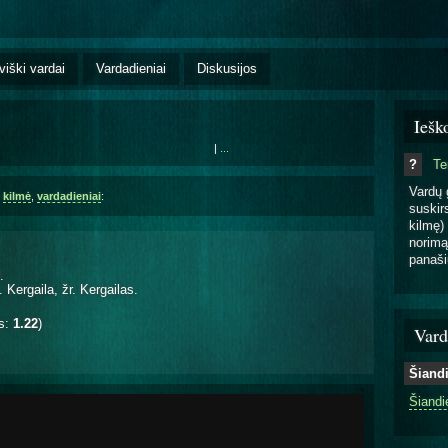
viški vardai
Vardadieniai
Diskusijos
Iešk
|
...
?
T
Vardų 
,
kilmė
,
vardadieniai
:
suskirs
kilmę) 
norimą
panaši
.
. Kergaila, žr. Kergailas.
is:
1.22
)
Vard
Šiand
Šiandi