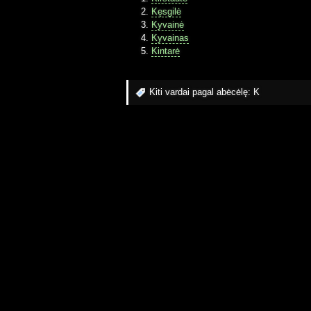
Kęsgilė
Kyvainė
Kyvainas
Kintarė
Kiti vardai pagal abėcėlę:
K