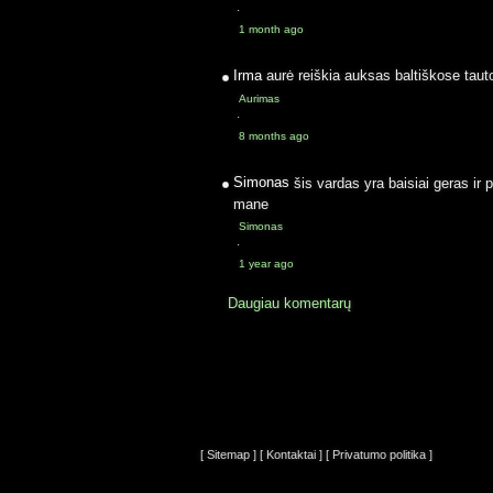
·
1 month ago
Irma
aurė reiškia auksas baltiškose taut
Aurimas
·
8 months ago
Simonas
šis vardas yra baisiai geras ir 
mane
Simonas
·
1 year ago
Daugiau komentarų
[ Sitemap ]
[ Kontaktai ]
[ Privatumo politika ]