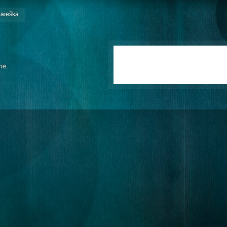
paieška
mė.