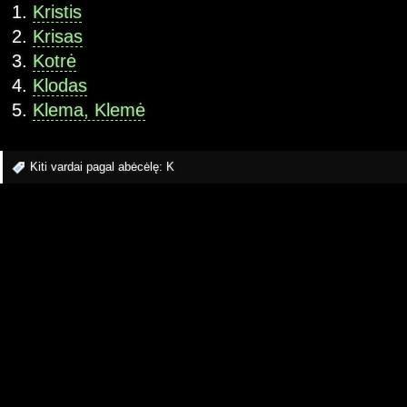
Kristis
Krisas
Kotrė
Klodas
Klema, Klemė
Kiti vardai pagal abėcėlę:
K