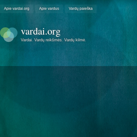
Apie vardai.org
Apie vardus
Vardų paieška
vardai.org
Vardai. Vardų reikšmės. Vardų kilmė.