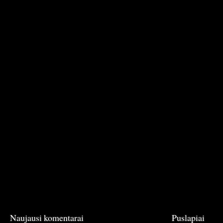
Naujausi komentarai
Puslapiai