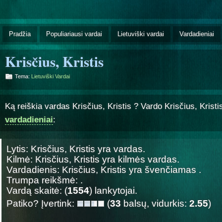
Pradžia
Populiariausi vardai
Lietuviški vardai
Vardadieniai
Krisčius, Kristis
Tema:
Lietuviški Vardai
Ką reiškia vardas Krisčius, Kristis ? Vardo Krisčius, Krist
vardadieniai
:
Lytis: Krisčius, Kristis yra
vardas.
Kilmė: Krisčius, Kristis yra
kilmės vardas.
Vardadienis: Krisčius, Kristis yra švenčiamas
.
Trumpa reikšmė: .
Vardą skaitė: (
1554
) lankytojai.
Patiko? Įvertink:
(
33
balsų, vidurkis:
2.55
)