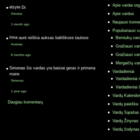
Apie vardai.org
elzyte
Dr.
Apie vardus
Orestas
·
Naujausi komen
1 month ago
Populiariausi v
Irma
aurė reiškia auksas baltiškose tautose
Berniukų vard
Aurimas
Gražiausi va
·
Gražiausi va
8 months ago
Mergaičių var
Simonas
šis vardas yra baisiai geras ir primena
Vardadieniai
mane
Vardadieniai r
Simonas
·
Vardadieniai 
1 year ago
Vardų Kalendor
Daugiau komentarų
Vardų paieška
Vardų Sąrašas
Vardų Žinynas
Vardų žodynas