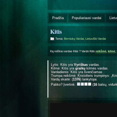
Pradžia
Populiariausi vardai
Lietu
Kitis
Tema:
Berniukų Vardai
,
Lietuviški Vardai
Ką reiškia vardas Kitis ? Vardo Kitis
reikšmė
,
kilmė
,
Lytis: Kitis yra
Vyriškas
vardas.
Kilmė: Kitis yra
graikų
kilmės vardas.
Vardadienis: Kitis yra švenčiamas
.
Trumpa reikšmė: Kristoferis trumpinys: „Kri
Vardą skaitė: (
1376
) lankytojai.
Patiko? Įvertink:
(
16
balsų, vidur