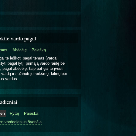
okite vardo pagal
emas
Abėcėlę
Paiešką
galite ieškoti pagal temas (vardai
tyti pagal lytį, pirmąją vardo raidę bei
, pagal abėcėlę, taip pat galite įvesti
 vardą ir sužinoti jo reikšmę, kilmę bei
us vardus.
adieniai
ien
Rytoj
Paieška
en vardadienius švenčia