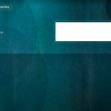
paieška
mė.