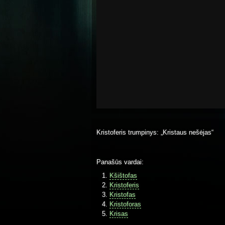
Kristoferis trumpinys: „Kristaus nešėjas“
Panašūs vardai:
Kšištofas
Kristoferis
Kristofas
Kristoforas
Krisas