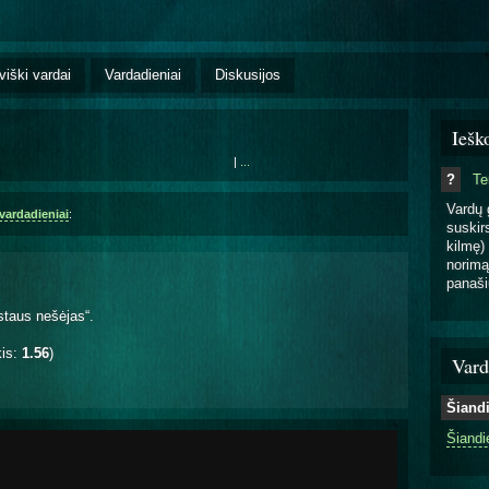
viški vardai
Vardadieniai
Diskusijos
Iešk
|
...
?
T
Vardų 
vardadieniai
:
suskirs
kilmę) 
norimą
panaši
staus nešėjas“.
kis:
1.56
)
Vard
Šiand
Šiandi