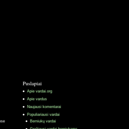
Puslapiai
Apie vardai.org
Apie vardus
Naujausi komentarai
Populiariausi vardai
ose
Berniukų vardai
Gražiausi vardai berniukams