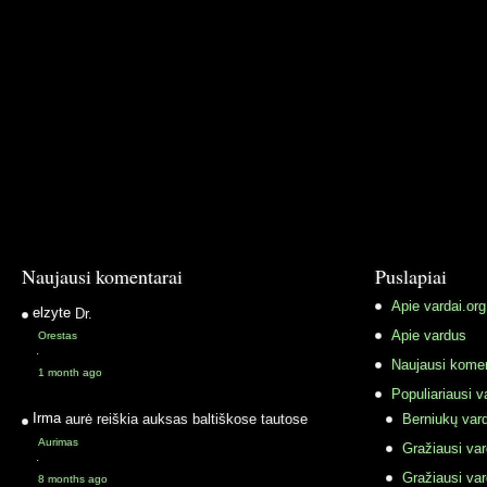
Naujausi komentarai
Puslapiai
Apie vardai.org
elzyte
Dr.
Apie vardus
Orestas
·
Naujausi komen
1 month ago
Populiariausi v
Irma
aurė reiškia auksas baltiškose tautose
Berniukų vard
Aurimas
Gražiausi va
·
Gražiausi va
8 months ago