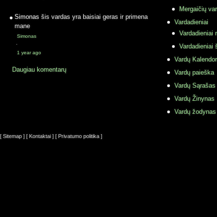
Mergaičių var
Simonas
šis vardas yra baisiai geras ir primena
Vardadieniai
mane
Vardadieniai r
Simonas
·
Vardadieniai 
1 year ago
Vardų Kalendor
Daugiau komentarų
Vardų paieška
Vardų Sąrašas
Vardų Žinynas
Vardų žodynas
[ Sitemap ]
[ Kontaktai ]
[ Privatumo politika ]