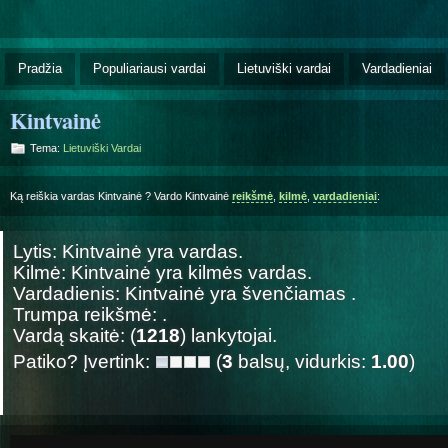
Pradžia
Populiariausi vardai
Lietuviški vardai
Vardadieniai
Kintvainė
Tema:
Lietuviški Vardai
Ką reiškia vardas Kintvainė ? Vardo Kintvainė
reikšmė
,
kilmė
,
vardadieniai
:
Lytis: Kintvainė yra
vardas.
Kilmė: Kintvainė yra
kilmės vardas.
Vardadienis: Kintvainė yra švenčiamas
.
Trumpa reikšmė: .
Vardą skaitė: (
1218
) lankytojai.
Patiko? Įvertink:
(
3
balsų, vidurkis:
1.00
)