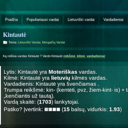
Pradžia
Populiariausi vardai
Lietuviški vardai
Vardadieniai
Kintautė
Tema:
Lietuviški Vardai
,
Mergaičių Vardai
Ką reiškia vardas Kintautė ? Vardo Kintautė
reikšmė
,
kilmė
,
vardadieniai
:
Lytis: Kintautė yra
Moteriškas
vardas.
Kilmė: Kintautė yra
lietuvių
kilmės vardas.
Vardadienis: Kintautė yra švenčiamas
.
Trumpa reikšmė: kin- (kentėti, pvz, žiem-kint- is) + t
„kenčiantis už tautą).
Vardą skaitė: (
1703
) lankytojai.
Patiko? Įvertink:
(
15
balsų, vidurkis:
1.93
)