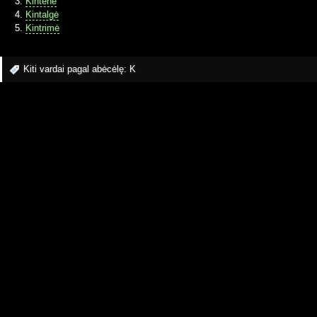
Kintenė
Kintalgė
Kintrimė
Kiti vardai pagal abėcėlę:
K