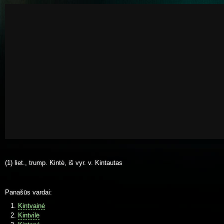
(1) liet., trump. Kintė, iš vyr. v. Kintautas
Panašūs vardai:
Kintvainė
Kintvilė