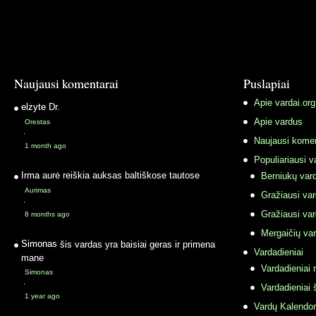
Naujausi komentarai
Puslapiai
Apie vardai.org
elzyte
Dr.
Apie vardus
Orestas
·
Naujausi komen
1 month ago
Populiariausi v
Irma
aurė reiškia auksas baltiškose tautose
Berniukų vard
Aurimas
Gražiausi va
·
Gražiausi va
8 months ago
Mergaičių var
Simonas
šis vardas yra baisiai geras ir primena
Vardadieniai
mane
Vardadieniai r
Simonas
·
Vardadieniai 
1 year ago
Vardų Kalendor