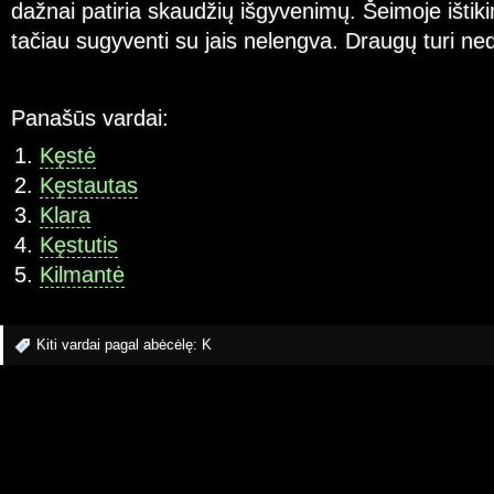
dažnai patiria skaudžių išgyvenimų. Šeimoje ištikim
tačiau sugyventi su jais nelengva. Draugų turi ne
Panašūs vardai:
Kęstė
Kęstautas
Klara
Kęstutis
Kilmantė
Kiti vardai pagal abėcėlę:
K