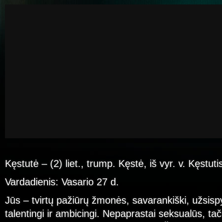
Kęstutė – (2) liet., trump. Kęstė, iš vyr. v. Kęstuti
Vardadienis: Vasario 27 d.
Jūs – tvirtų pažiūrų žmonės, savarankiški, užsispy
talentingi ir ambicingi. Nepaprastai seksualūs, t