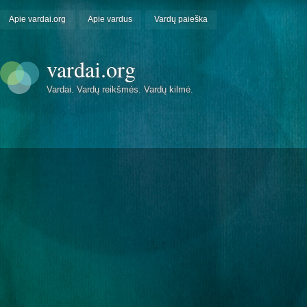
Apie vardai.org
Apie vardus
Vardų paieška
vardai.org
Vardai. Vardų reikšmės. Vardų kilmė.