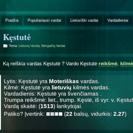
Pradžia
Populiariausi vardai
Lietuviški vardai
Vardadieniai
Kęstutė
Tema:
Lietuvių Vardai
,
Mergaičių Vardai
Ką reiškia vardas Kęstutė ? Vardo Kęstutė
reikšmė
,
kilmė
Lytis: Kęstutė yra
Moteriškas
vardas.
Kilmė: Kęstutė yra
lietuvių
kilmės vardas.
Vardadienis: Kęstutė yra švenčiamas
.
Trumpa reikšmė: liet., trump. Kęstė, iš vyr. v. Kęstut
Vardą skaitė: (
1513
) lankytojai.
Patiko? Įvertink:
(
22
balsų, vidurkis:
2.27
)