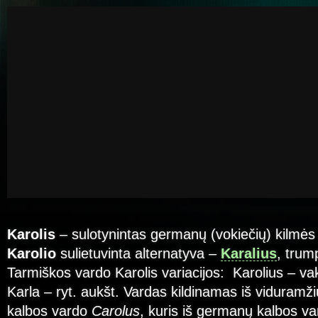
Karolis
– sulotynintas germanų (vokiečių) kilmės
Karolio
sulietuvinta alternatyva –
Karalius
, trum
Tarmiškos vardo Karolis variacijos: Karolius – va
Karla – ryt. aukšt. Vardas kildinamas iš viduramž
kalbos vardo
Carolus
, kuris iš germanų kalbos v