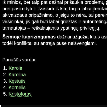
iš minios, bet taip pat dažnai prišaukia problemų
nori pasirodyti ir išsiskirti iš kitų tarpo labai įtem
akivaizdaus pripažinimo, o jeigu to nėra, tai perei
viršininkai, jis gali būti labai griežtas ir autoritetin
tarnautojas – reikalaujantis ypatingų privilegijų.
Šeimoje kaprizingumas
dažnai užgožia kitus a
todėl konfliktai su antrąja puse neišvengiami.
Panašūs vardai:
Karolė
Karolina
Kęstutis
Kornelis
Kristoforas