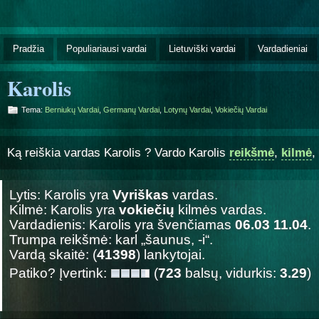
Pradžia
Populiariausi vardai
Lietuviški vardai
Vardadieniai
Karolis
Tema:
Berniukų Vardai
,
Germanų Vardai
,
Lotynų Vardai
,
Vokiečių Vardai
Ką reiškia vardas Karolis ? Vardo Karolis
reikšmė
,
kilmė
,
Lytis: Karolis yra
Vyriškas
vardas.
Kilmė: Karolis yra
vokiečių
kilmės vardas.
Vardadienis: Karolis yra švenčiamas
06.03 11.04
.
Trumpa reikšmė: karl „šaunus, -i“.
Vardą skaitė: (
41398
) lankytojai.
Patiko? Įvertink:
(
723
balsų, vidurkis:
3.29
)