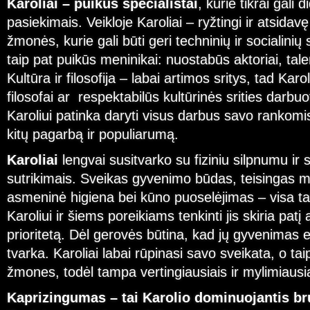
Karoliai – puikūs specialistai
, kurie tikrai gali 
pasiekimais. Veikloje Karoliai – ryžtingi ir atsida
žmonės, kurie gali būti geri techninių ir socialinių s
taip pat puikūs meninikai: nuostabūs aktoriai, talen
Kultūra ir filosofija – labai artimos sritys, tad Karo
filosofai ar respektabilūs kultūrinės srities darb
Karoliui patinka daryti visus darbus savo rankomis
kitų pagarbą ir populiarumą.
Karoliai
lengvai susitvarko su fiziniu silpnumu ir 
sutrikimais. Sveikas gyvenimo būdas, teisingas m
asmeninė higiena bei kūno puoselėjimas – visa ta
Karoliui ir šiems poreikiams tenkinti jis skiria patį
prioritetą. Dėl gerovės būtina, kad jų gyvenimas ei
tvarka. Karoliai labai rūpinasi savo sveikata, o taip 
žmones, todėl tampa vertingiausiais ir mylimiausia
Kaprizingumas – tai Karolio dominuojantis b