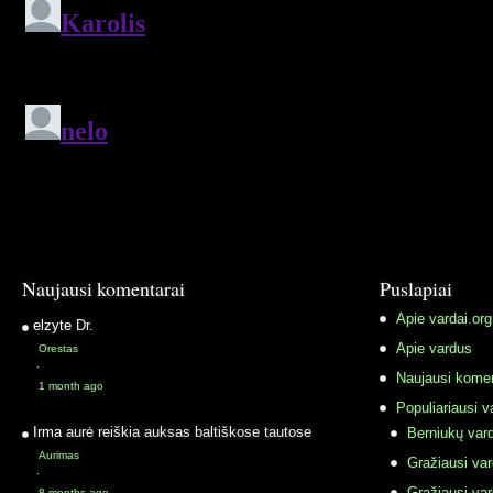
Naujausi komentarai
Puslapiai
Apie vardai.org
elzyte
Dr.
Apie vardus
Orestas
·
Naujausi komen
1 month ago
Populiariausi v
Irma
aurė reiškia auksas baltiškose tautose
Berniukų vard
Aurimas
Gražiausi va
·
Gražiausi va
8 months ago