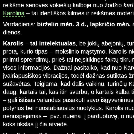
reikšmė senovės vokiešių kalboje nuo žodžio
kar
Karolina
– tai identiškos kilmės ir reikšmės moter
Vardadienis:
birželio mėn. 3 d., lapkričio mėn. 
dienos.
Karolis – tai intelektualas
, be jokių abejonių, tur
protą, kurio tipas – mokslinio mąstymo. Karolis 
priimti sprendimų, prieš tai neįsitikinęs faktų tikr
visos informacijos. Dažnai pasitaiko, kad nuo Karo
įvairiapusiškos vibracijos, todėl dažnas sutiktas 
sužavėtas. Teigiama, kad dalis vaikinų, turinčių K
daug, kartais tai, kas itin svarbu, o kartais kalba 
– gali ištisas valandas pasakoti savo išgyvenimus
potyrius bei nuostabiausius nuotykius. Karolis n
nenuspėjamas – pvz. nueina į parduotuvę, o nuė
koks tikslas jį čia atvedė.