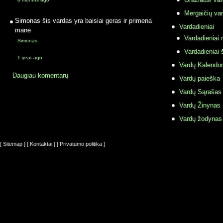
Mergaičių var
Simonas
šis vardas yra baisiai geras ir primena
Vardadieniai
mane
Vardadieniai r
Simonas
·
Vardadieniai 
1 year ago
Vardų Kalendor
Daugiau komentarų
Vardų paieška
Vardų Sąrašas
Vardų Žinynas
Vardų žodynas
[ Sitemap ]
[ Kontaktai ]
[ Privatumo politika ]