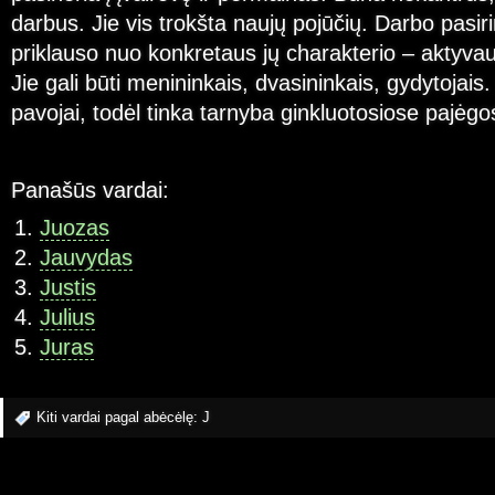
darbus. Jie vis trokšta naujų pojūčių. Darbo pasir
priklauso nuo konkretaus jų charakterio – aktyvau
Jie gali būti menininkais, dvasininkais, gydytojais.
pavojai, todėl tinka tarnyba ginkluotosiose pajėgo
Panašūs vardai:
Juozas
Jauvydas
Justis
Julius
Juras
Kiti vardai pagal abėcėlę:
J