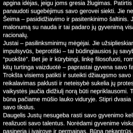
apgina idėjas, jeigu joms gresia žlugimas. Patirti
panaudoti sugebėjimus savo gerovei siekti. Jie ne
Šeima – pasididžiavimo ir pasitenkinimo šaltinis. 
malonumą su nauda ir tai padaro jų gyvenimą visave
racionalų.
Justai – pasilinksminimų mėgėjai. Jie užsiplieski
impulsyvūs, beprotiški – tai būdingiausios jų savy
“puokštė”. Bet jie ir kūrybingi, linkę filosofuoti, rom
kitų turtinga vaizduotė – paprastai gyvena savo fa
Trokšta visiems patikti ir suteikti džiaugsmo sav
reikalavimas paklusti ir neteisybė sukelia jų prote
vaikystės jaučia didžiulį norą būti nepriklausomi. T
būna pačiame mūšio lauko viduryje. Stipri dvasia
savo tikslus.
Daugelis Justų nesugeba rasti savo gyvenimo keli
realizuoti savo talentus. Norėdami gyvenime viską 
pasineria į įvairovę ir permainas. Būna nekantrūs,