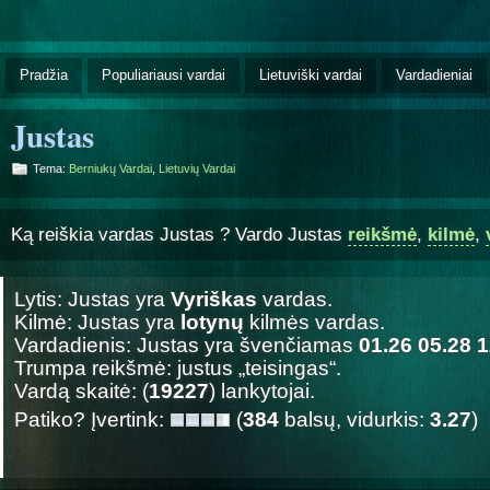
Pradžia
Populiariausi vardai
Lietuviški vardai
Vardadieniai
Justas
Tema:
Berniukų Vardai
,
Lietuvių Vardai
Ką reiškia vardas Justas ? Vardo Justas
reikšmė
,
kilmė
,
Lytis: Justas yra
Vyriškas
vardas.
Kilmė: Justas yra
lotynų
kilmės vardas.
Vardadienis: Justas yra švenčiamas
01.26 05.28 
Trumpa reikšmė: justus „teisingas“.
Vardą skaitė: (
19227
) lankytojai.
Patiko? Įvertink:
(
384
balsų, vidurkis:
3.27
)