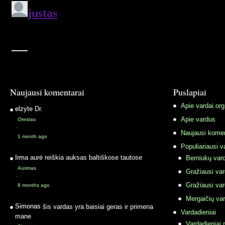
Naujausi komentarai
Puslapiai
Apie vardai.org
elzyte
Dr.
Apie vardus
Orestas
·
Naujausi komen
1 month ago
Populiariausi v
Irma
aurė reiškia auksas baltiškose tautose
Berniukų vard
Aurimas
Gražiausi va
·
Gražiausi va
8 months ago
Mergaičių var
Simonas
šis vardas yra baisiai geras ir primena
Vardadieniai
mane
Vardadieniai r