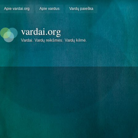
Apie vardai.org
Apie vardus
Vardų paieška
vardai.org
Vardai. Vardų reikšmės. Vardų kilmė.