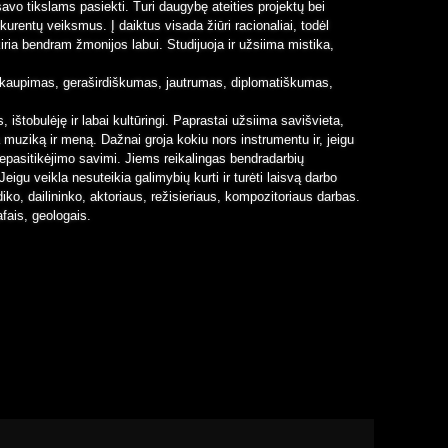
vo tikslams pasiekti. Turi daugybę ateities projektų bei
kurentų veiksmus. Į daiktus visada žiūri racionaliai, todėl
kiria bendram žmonijos labui. Studijuoja ir užsiima mistika,
kaupimas, geraširdiškumas, jautrumas, diplomatiškumas,
s, ištobulėję ir labai kultūringi. Paprastai užsiima savišvieta,
muziką ir meną. Dažnai groja kokiu nors instrumentu ir, jeigu
nepasitikėjimo savimi. Jiems reikalingas bendradarbių
Jeigu veikla nesuteikia galimybių kurti ir turėti laisvą darbo
diko, dailininko, aktoriaus, režisieriaus, kompozitoriaus darbas.
afais, geologais.