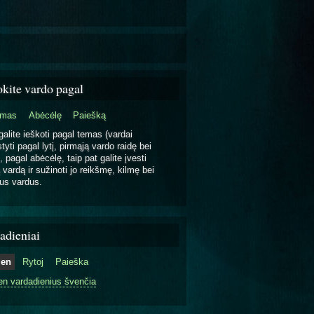
okite vardo pagal
emas
Abėcėlę
Paiešką
galite ieškoti pagal temas (vardai
tyti pagal lytį, pirmąją vardo raidę bei
, pagal abėcėlę, taip pat galite įvesti
 vardą ir sužinoti jo reikšmę, kilmę bei
us vardus.
adieniai
ien
Rytoj
Paieška
en vardadienius švenčia