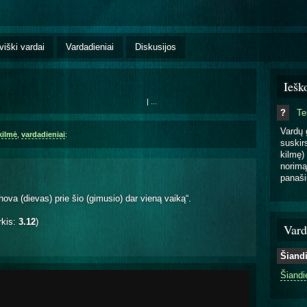
viški vardai
Vardadieniai
Diskusijos
Iešk
|
...
?
T
Vardų 
kilmė
,
vardadieniai
:
suskirs
kilmę) 
norimą
panaši
va (dievas) prie šio (gimusio) dar vieną vaiką“.
rkis:
3.12
)
Vard
Šiand
Šiandi