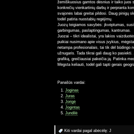
žemiškuosius gamtos dėsnius ir taiko juos sa
konkrečių vienkartinių darbų ir perpranta kon
svajonės labai greitai pildosi. Daug pinigų s
todėl patiria nuostabių regėjimų.
Juozų teigiamos savybės: įkvėptumas, susi
garbingumas, paslaptingumas, kantrumas.
Juozai – tikri idealistai, yra lakios vaizduotė
puikiai nusimano apie visus įvykius, mėgsta 
netampa profesionalais, tai tik dėl būdingo 
užnugaris. Tada tikrai gali daug ko pasiekti. 
grafiką, greičiausiai pakeičia ją. Patinka me
Mėgsta keliauti, todėl gali tapti gerais geogr
Panašūs vardai:
Joginas
Juras
Jorigė
Jogintas
Jundilė
Kiti vardai pagal abėcėlę:
J