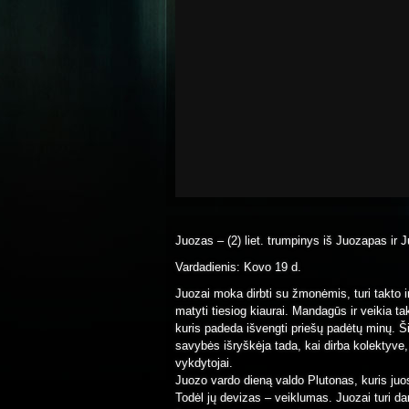
Juozas – (2) liet. trumpinys iš Juozapas ir 
Vardadienis: Kovo 19 d.
Juozai moka dirbti su žmonėmis, turi takto ir 
matyti tiesiog kiaurai. Mandagūs ir veikia ta
kuris padeda išvengti priešų padėtų minų. Ši
savybės išryškėja tada, kai dirba kolektyve, o
vykdytojai.
Juozo vardo dieną valdo Plutonas, kuris juos
Todėl jų devizas – veiklumas. Juozai turi 