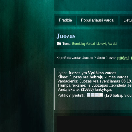
Pradžia
Populiariausi vardai
Lietu
Juozas
Tema:
Berniukų Vardai
,
Lietuvių Vardai
Ką reiškia vardas Juozas ? Vardo Juozas
reikšmė
,
Lytis: Juozas yra
Vyriškas
vardas.
Kilmė: Juozas yra
hebrajų
kilmės vardas.
Vardadienis: Juozas yra švenčiamas
03.19
.
Trumpa reikšmė: iš Juozapas „teprideda Jeho
Vardą skaitė: (
15683
) lankytojai.
Patiko? Įvertink:
(
170
balsų, vidu