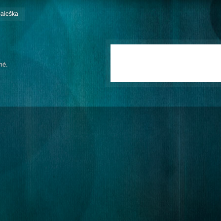
paieška
mė.