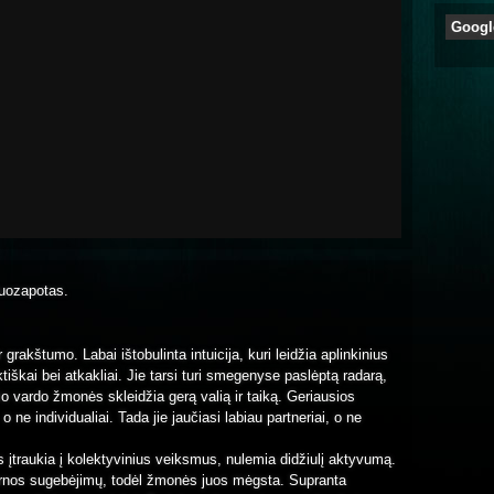
Googl
Juozapotas.
grakštumo. Labai ištobulinta intuicija, kuri leidžia aplinkinius
ktiškai bei atkakliai. Jie tarsi turi smegenyse paslėptą radarą,
o vardo žmonės skleidžia gerą valią ir taiką. Geriausios
 ne individualiai. Tada jie jaučiasi labiau partneriai, o ne
 įtraukia į kolektyvinius veiksmus, nulemia didžiulį aktyvumą.
darnos sugebėjimų, todėl žmonės juos mėgsta. Supranta