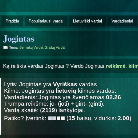
Pradžia
Populiariausi vardai
Lietuviški vardai
Vardadieniai
Jogintas
Tema:
Berniukų Vardai
,
Graikų Vardai
Ką reiškia vardas Jogintas ? Vardo Jogintas
reikšmė
,
kil
Lytis: Jogintas yra
Vyriškas
vardas.
Kilmė: Jogintas yra
lietuvių
kilmės vardas.
Vardadienis: Jogintas yra švenčiamas
02.26
.
Trumpa reikšmė: jo- (joti) + gint- (ginti).
Vardą skaitė: (
2119
) lankytojai.
Patiko? Įvertink:
(
15
balsų, vidurkis:
2.00
)