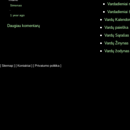
Vardadieniai r
Simonas
·
Vardadieniai 
1 year ago
Vardų Kalendor
Daugiau komentarų
Vardų paieška
Vardų Sąrašas
Vardų Žinynas
Vardų žodynas
[ Sitemap ]
[ Kontaktai ]
[ Privatumo politika ]