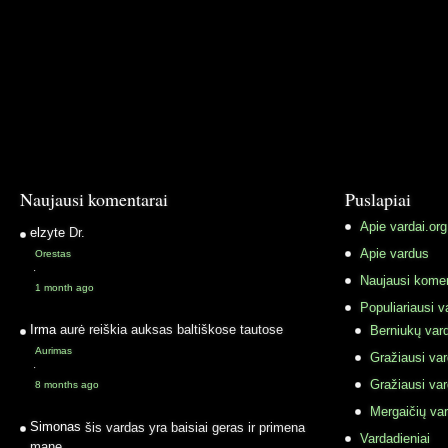
Naujausi komentarai
Puslapiai
Apie vardai.org
elzyte
Dr.
Apie vardus
Orestas
·
Naujausi komen
1 month ago
Populiariausi v
Irma
aurė reiškia auksas baltiškose tautose
Berniukų vard
Aurimas
Gražiausi va
·
Gražiausi va
8 months ago
Mergaičių var
Simonas
šis vardas yra baisiai geras ir primena
Vardadieniai
mane