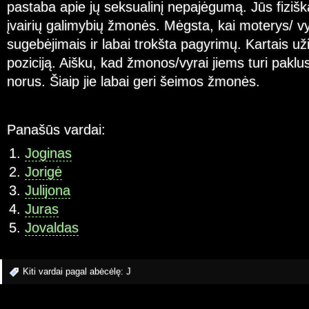
pastaba apie jų seksualinį nepajėgumą. Jūs fiziškai
įvairių galimybių žmonės. Mėgsta, kai moterys/ vyr
sugebėjimais ir labai trokšta pagyrimų. Kartais u
poziciją. Aišku, kad žmonos/vyrai jiems turi paklust
norus. Šiaip jie labai geri šeimos žmonės.
Panašūs vardai:
Joginas
Jorigė
Julijona
Juras
Jovaldas
Kiti vardai pagal abėcėlę:
J