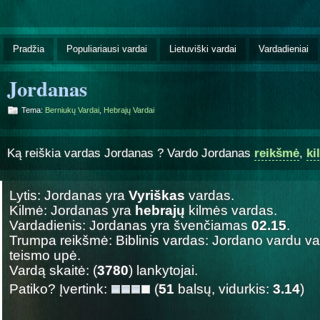
Pradžia
Populiariausi vardai
Lietuviški vardai
Vardadieniai
Jordanas
Tema:
Berniukų Vardai
,
Hebrajų Vardai
Ką reiškia vardas Jordanas ? Vardo Jordanas
reikšmė
,
ki
Lytis: Jordanas yra
Vyriškas
vardas.
Kilmė: Jordanas yra
hebrajų
kilmės vardas.
Vardadienis: Jordanas yra švenčiamas
02.15
.
Trumpa reikšmė: Biblinis vardas: Jordano vardu v
teismo upė.
Vardą skaitė: (
3780
) lankytojai.
Patiko? Įvertink:
(
51
balsų, vidurkis:
3.14
)