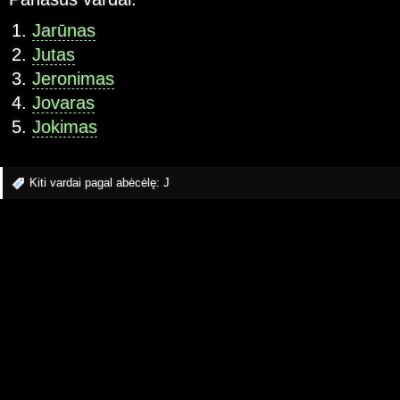
Jarūnas
Jutas
Jeronimas
Jovaras
Jokimas
Kiti vardai pagal abėcėlę:
J