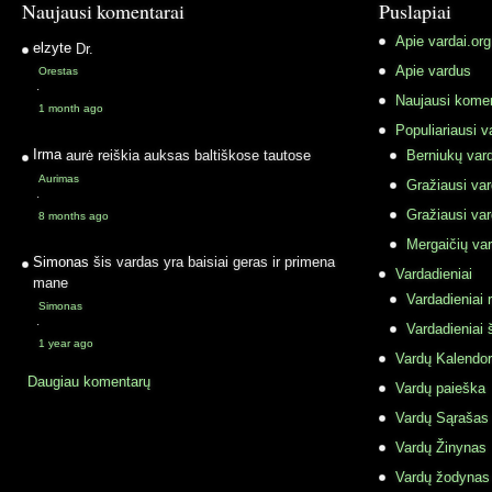
Naujausi komentarai
Puslapiai
Apie vardai.org
elzyte
Dr.
Apie vardus
Orestas
·
Naujausi komen
1 month ago
Populiariausi v
Irma
aurė reiškia auksas baltiškose tautose
Berniukų vard
Aurimas
Gražiausi va
·
Gražiausi va
8 months ago
Mergaičių var
Simonas
šis vardas yra baisiai geras ir primena
Vardadieniai
mane
Vardadieniai r
Simonas
·
Vardadieniai 
1 year ago
Vardų Kalendor
Daugiau komentarų
Vardų paieška
Vardų Sąrašas
Vardų Žinynas
Vardų žodynas