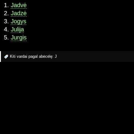
Jadvė
Jadzė
Jogys
Julija
Jurgis
Kiti vardai pagal abėcėlę:
J