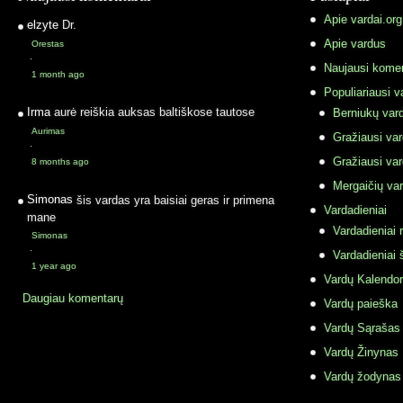
Apie vardai.org
elzyte
Dr.
Apie vardus
Orestas
·
Naujausi komen
1 month ago
Populiariausi v
Irma
aurė reiškia auksas baltiškose tautose
Berniukų vard
Aurimas
Gražiausi va
·
Gražiausi va
8 months ago
Mergaičių var
Simonas
šis vardas yra baisiai geras ir primena
Vardadieniai
mane
Vardadieniai r
Simonas
·
Vardadieniai 
1 year ago
Vardų Kalendor
Daugiau komentarų
Vardų paieška
Vardų Sąrašas
Vardų Žinynas
Vardų žodynas