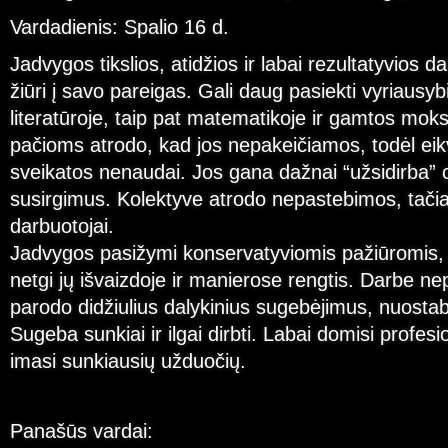
Vardadienis: Spalio 16 d.
Jadvygos tikslios, atidžios ir labai rezultatyvios d
žiūri į savo pareigas. Gali daug pasiekti vyriausyb
literatūroje, taip pat matematikoje ir gamtos mok
pačioms atrodo, kad jos nepakeičiamos, todėl eik
sveikatos nenaudai. Jos gana dažnai “užsidirba” 
susirgimus. Kolektyve atrodo nepastebimos, tačiau
darbuotojai.
Jadvygos pasižymi konservatyviomis pažiūromis, k
netgi jų išvaizdoje ir manierose rengtis. Darbe ne
parodo didžiulius dalykinius sugebėjimus, nuost
Sugeba sunkiai ir ilgai dirbti. Labai domisi profesi
imasi sunkiausių užduočių.
Panašūs vardai: