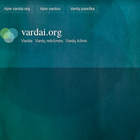
Apie vardai.org
Apie vardus
Vardų paieška
vardai.org
Vardai. Vardų reikšmės. Vardų kilmė.