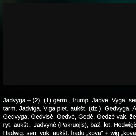
Jadvyga – (2), (1) germ., trump. Jadvė, Vyga, sen
tarm. Jadviga, Viga piet. aukšt. (dz.), Gedvyga, Ad
Gedvyga, Gedvisė, Gedvė, Gedė, Gedzė vak. že
ryt. aukšt., Jadvynė (Pakruojis), baž. lot. Hedwig
Hadwig: sen. vok. aukšt. hadu „kova“ + wig „kova