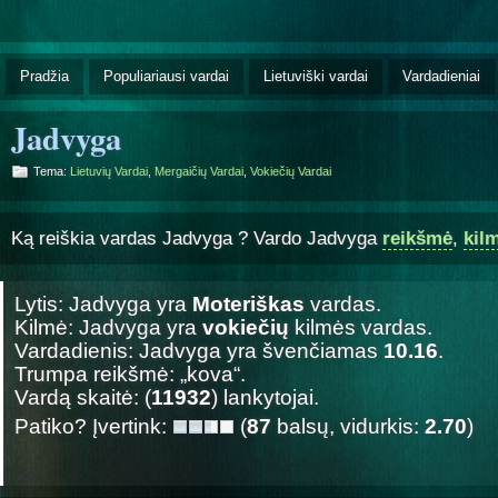
Pradžia
Populiariausi vardai
Lietuviški vardai
Vardadieniai
Jadvyga
Tema:
Lietuvių Vardai
,
Mergaičių Vardai
,
Vokiečių Vardai
Ką reiškia vardas Jadvyga ? Vardo Jadvyga
reikšmė
,
kil
Lytis: Jadvyga yra
Moteriškas
vardas.
Kilmė: Jadvyga yra
vokiečių
kilmės vardas.
Vardadienis: Jadvyga yra švenčiamas
10.16
.
Trumpa reikšmė: „kova“.
Vardą skaitė: (
11932
) lankytojai.
Patiko? Įvertink:
(
87
balsų, vidurkis:
2.70
)