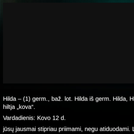
Hilda – (1) germ., baž. lot. Hilda iš germ. Hilda, H
hiltja „kova“.
Vardadienis: Kovo 12 d.
jūsų jausmai stipriau priimami, negu atiduodami.