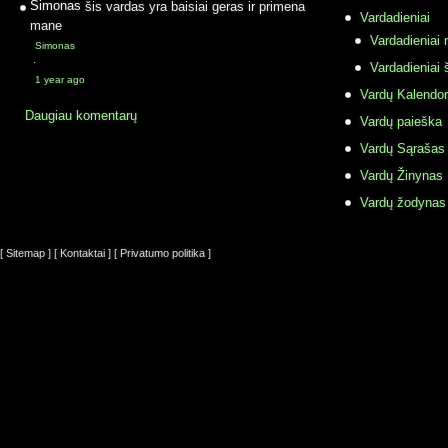
Simonas
šis vardas yra baisiai geras ir primena
Vardadieniai
mane
Vardadieniai r
Simonas
·
Vardadieniai 
1 year ago
Vardų Kalendor
Daugiau komentarų
Vardų paieška
Vardų Sąrašas
Vardų Žinynas
Vardų žodynas
[ Sitemap ]
[ Kontaktai ]
[ Privatumo politika ]