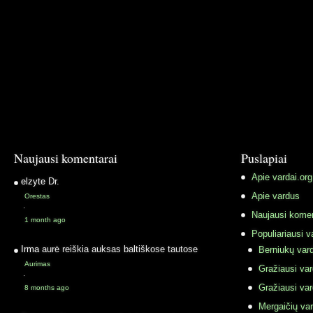
Naujausi komentarai
Puslapiai
Apie vardai.org
elzyte
Dr.
Apie vardus
Orestas
·
Naujausi komen
1 month ago
Populiariausi v
Irma
aurė reiškia auksas baltiškose tautose
Berniukų vard
Aurimas
Gražiausi va
·
Gražiausi va
8 months ago
Mergaičių var