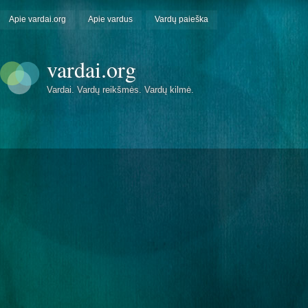
Apie vardai.org
Apie vardus
Vardų paieška
vardai.org
Vardai. Vardų reikšmės. Vardų kilmė.