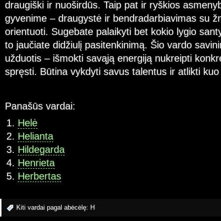
draugiški ir nuoširdūs. Taip pat ir ryškios asmeny
gyvenime – draugystė ir bendradarbiavimas su žm
orientuoti. Sugebate palaikyti bet kokio lygio santyk
to jaučiate didžiulį pasitenkinimą. Šio vardo savin
užduotis – išmokti savąją energiją nukreipti kon
spręsti. Būtina vykdyti savus talentus ir atlikti k
Panašūs vardai:
Helė
Helianta
Hildegarda
Henrieta
Herbertas
Kiti vardai pagal abėcėlę:
H