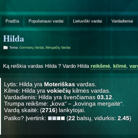
Pradžia
Populiariausi vardai
Lietuviški vardai
Vardadieniai
Hilda
Tema:
Germanų Vardai
,
Mergaičių Vardai
Ką reiškia vardas Hilda ? Vardo Hilda
reikšmė
,
kilmė
,
var
Lytis: Hilda yra
Moteriškas
vardas.
Kilmė: Hilda yra
vokiečių
kilmės vardas.
Vardadienis: Hilda yra švenčiamas
03.12
.
Trumpa reikšmė: „kova“ – „kovinga mergaitė“.
Vardą skaitė: (
2716
) lankytojai.
Patiko? Įvertink:
(
22
balsų, vidurkis:
2.45
)