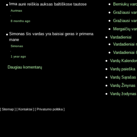
Irma
aurė reiškia auksas baltiškose tautose
Berniukų vard
Aurimas
Gražiausi va
·
Gražiausi va
8 months ago
Mergaičių var
Simonas
šis vardas yra baisiai geras ir primena
Vardadieniai
mane
Vardadieniai r
Simonas
·
Vardadieniai 
1 year ago
Vardų Kalendor
Daugiau komentarų
Vardų paieška
Vardų Sąrašas
Vardų Žinynas
Vardų žodynas
[ Sitemap ]
[ Kontaktai ]
[ Privatumo politika ]