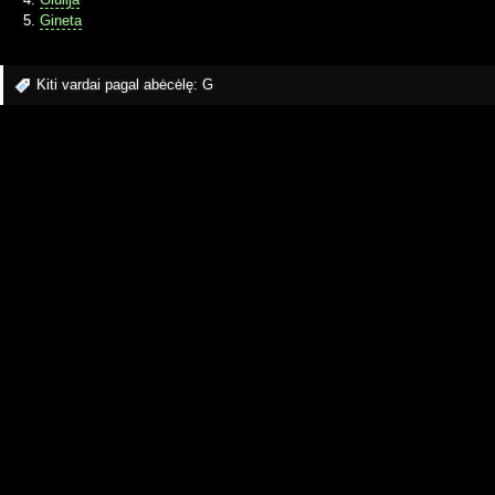
Gineta
Kiti vardai pagal abėcėlę:
G