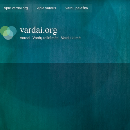
Apie vardai.org
Apie vardus
Vardų paieška
vardai.org
Vardai. Vardų reikšmės. Vardų kilmė.