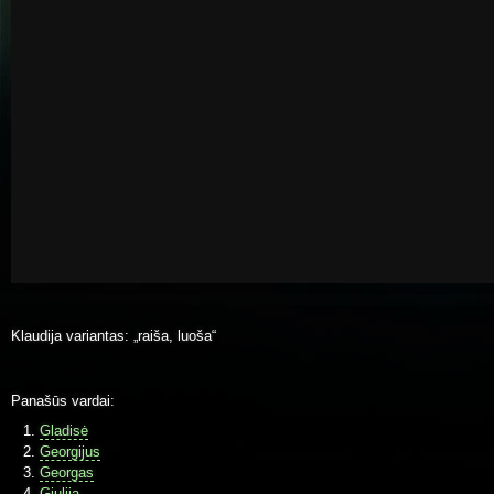
Klaudija variantas: „raiša, luoša“
Panašūs vardai:
Gladisė
Georgijus
Georgas
Giulija