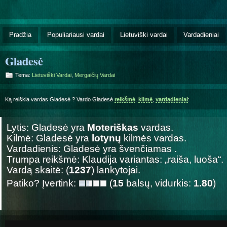
Pradžia
Populiariausi vardai
Lietuviški vardai
Vardadieniai
Gladesė
Tema:
Lietuviški Vardai
,
Mergaičių Vardai
Ką reiškia vardas Gladesė ? Vardo Gladesė
reikšmė
,
kilmė
,
vardadieniai
:
Lytis: Gladesė yra
Moteriškas
vardas.
Kilmė: Gladesė yra
lotynų
kilmės vardas.
Vardadienis: Gladesė yra švenčiamas
.
Trumpa reikšmė: Klaudija variantas: „raiša, luoša“.
Vardą skaitė: (
1237
) lankytojai.
Patiko? Įvertink:
(
15
balsų, vidurkis:
1.80
)