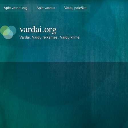
Apie vardai.org
Apie vardus
Vardų paieška
vardai.org
Vardai. Vardų reikšmės. Vardų kilmė.