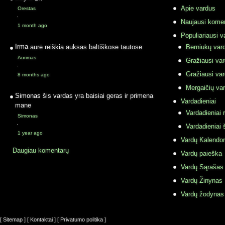
Apie vardus
Orestas
·
Naujausi komen
1 month ago
Populiariausi v
Irma
aurė reiškia auksas baltiškose tautose
Berniukų vard
Aurimas
Gražiausi va
·
Gražiausi va
8 months ago
Mergaičių var
Simonas
šis vardas yra baisiai geras ir primena
Vardadieniai
mane
Vardadieniai r
Simonas
·
Vardadieniai 
1 year ago
Vardų Kalendor
Daugiau komentarų
Vardų paieška
Vardų Sąrašas
Vardų Žinynas
Vardų žodynas
[ Sitemap ]
[ Kontaktai ]
[ Privatumo politika ]