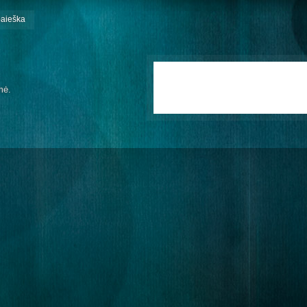
paieška
mė.