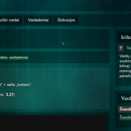
viški vardai
Vardadieniai
Diskusijos
Iešk
|
...
?
T
Vardų 
kilmė
,
vardadieniai
:
suskirs
kilmę) 
norimą
panaši
“ + wefa „moteris“.
kis:
3.17
)
Vard
Šiand
Šiandi