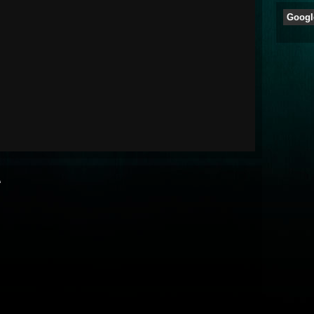
Googl
“