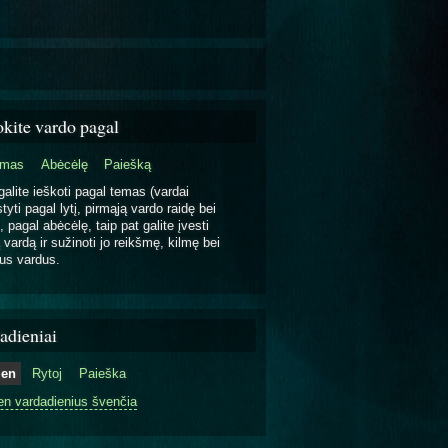
okite vardo pagal
emas
Abėcėlę
Paiešką
galite ieškoti pagal temas (vardai
tyti pagal lytį, pirmąją vardo raidę bei
, pagal abėcėlę, taip pat galite įvesti
 vardą ir sužinoti jo reikšmę, kilmę bei
us vardus.
adieniai
ien
Rytoj
Paieška
en vardadienius švenčia