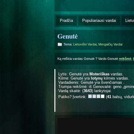
Pradžia
Populiariausi vardai
Lietu
Genutė
Tema:
Lietuviški Vardai
,
Mergaičių Vardai
Ką reiškia vardas Genutė ? Vardo Genutė
reikšmė
,
Lytis: Genutė yra
Moteriškas
vardas.
Kilmė: Genutė yra
lotynų
kilmės vardas.
Vardadienis: Genutė yra švenčiamas
.
Trumpa reikšmė: iš Genovaitė: geno „giminė
Vardą skaitė: (
3643
) lankytojai.
Patiko? Įvertink:
(
41
balsų, vidur