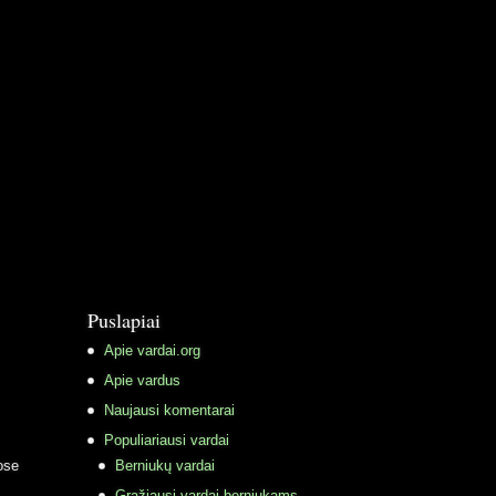
Puslapiai
Apie vardai.org
Apie vardus
Naujausi komentarai
Populiariausi vardai
ose
Berniukų vardai
Gražiausi vardai berniukams