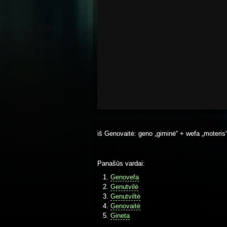
iš Genovaitė: geno „giminė“ + wefa „moteris
Panašūs vardai:
Genovefa
Genutvilė
Genutviltė
Genovaitė
Gineta