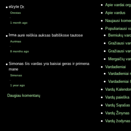
Apie vardai.org
elzyte
Dr.
Apie vardus
Orestas
·
Naujausi komen
1 month ago
Populiariausi v
Irma
aurė reiškia auksas baltiškose tautose
Berniukų vard
Aurimas
Gražiausi va
·
Gražiausi va
8 months ago
Mergaičių var
Simonas
šis vardas yra baisiai geras ir primena
Vardadieniai
mane
Vardadieniai r
Simonas
·
Vardadieniai 
1 year ago
Vardų Kalendor
Daugiau komentarų
Vardų paieška
Vardų Sąrašas
Vardų Žinynas
Vardų žodynas