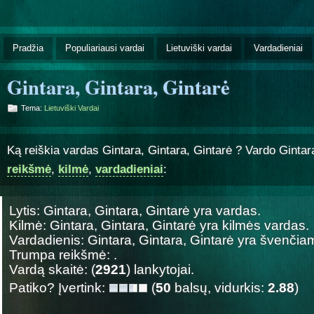
Pradžia
Populiariausi vardai
Lietuviški vardai
Vardadieniai
Gintara, Gintara, Gintarė
Tema:
Lietuviški Vardai
Ką reiškia vardas Gintara, Gintara, Gintarė ? Vardo Gintar
reikšmė
,
kilmė
,
vardadieniai
:
Lytis: Gintara, Gintara, Gintarė yra
vardas.
Kilmė: Gintara, Gintara, Gintarė yra
kilmės vardas.
Vardadienis: Gintara, Gintara, Gintarė yra švenči
Trumpa reikšmė: .
Vardą skaitė: (
2921
) lankytojai.
Patiko? Įvertink:
(
50
balsų, vidurkis:
2.88
)