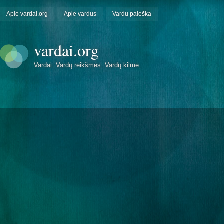
Apie vardai.org
Apie vardus
Vardų paieška
vardai.org
Vardai. Vardų reikšmės. Vardų kilmė.