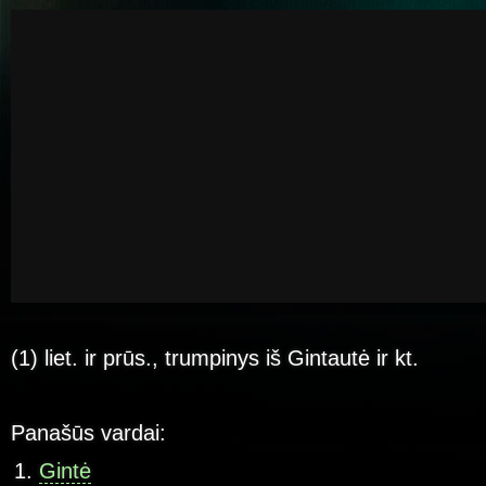
(1) liet. ir prūs., trumpinys iš Gintautė ir kt.
Panašūs vardai:
Gintė