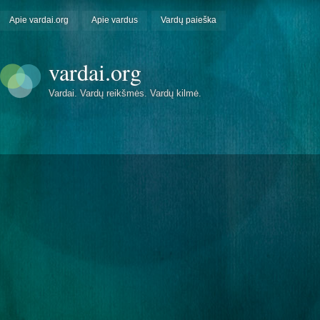
Apie vardai.org
Apie vardus
Vardų paieška
vardai.org
Vardai. Vardų reikšmės. Vardų kilmė.