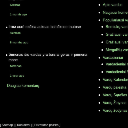
Apie vardus
Orestas
·
Naujausi komen
1 month ago
Populiariausi v
Irma
aurė reiškia auksas baltiškose tautose
Berniukų vard
Aurimas
Gražiausi va
·
Gražiausi va
8 months ago
Mergaičių var
Simonas
šis vardas yra baisiai geras ir primena
Vardadieniai
mane
Vardadieniai r
Simonas
·
Vardadieniai 
1 year ago
Vardų Kalendor
Daugiau komentarų
Vardų paieška
Vardų Sąrašas
Vardų Žinynas
Vardų žodynas
[ Sitemap ]
[ Kontaktai ]
[ Privatumo politika ]