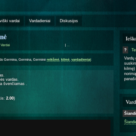
viški vardai
Vardadieniai
Diskusijos
nė
Iešk
 Vardai
|
...
?
T
Vardų 
rdo Germina, Germina, Germinė
reikšmė
,
kilmė
,
vardadieniai
:
suskirs
kilmę) 
norimą
as.
panaši
mės vardas.
yra švenčiamas
.
kis:
2.00
)
Vard
Šiand
Šiandi