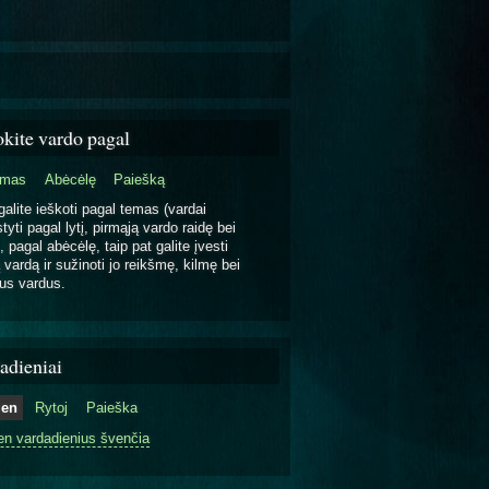
okite vardo pagal
emas
Abėcėlę
Paiešką
galite ieškoti pagal temas (vardai
tyti pagal lytį, pirmąją vardo raidę bei
, pagal abėcėlę, taip pat galite įvesti
 vardą ir sužinoti jo reikšmę, kilmę bei
us vardus.
adieniai
ien
Rytoj
Paieška
en vardadienius švenčia