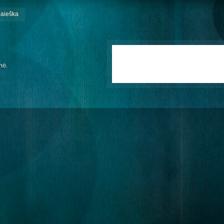
paieška
mė.