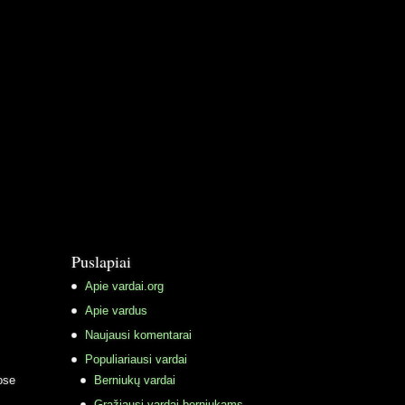
Puslapiai
Apie vardai.org
Apie vardus
Naujausi komentarai
Populiariausi vardai
ose
Berniukų vardai
Gražiausi vardai berniukams