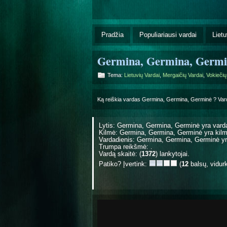
Pradžia
Populiariausi vardai
Lietu
Germina, Germina, Germi
Tema:
Lietuvių Vardai
,
Mergaičių Vardai
,
Vokiečių
Ką reiškia vardas Germina, Germina, Germinė ? Va
Lytis: Germina, Germina, Germinė yra
vard
Kilmė: Germina, Germina, Germinė yra
kil
Vardadienis: Germina, Germina, Germinė 
Trumpa reikšmė: .
Vardą skaitė: (
1372
) lankytojai.
Patiko? Įvertink:
(
12
balsų, vidur