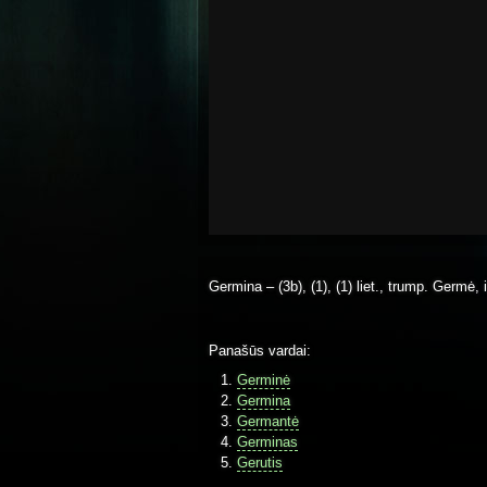
Germina – (3b), (1), (1) liet., trump. Germė,
Panašūs vardai:
Germinė
Germina
Germantė
Germinas
Gerutis