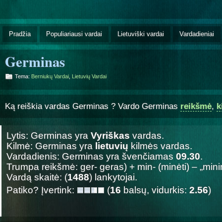
Pradžia
Populiariausi vardai
Lietuviški vardai
Vardadieniai
Germinas
Tema:
Berniukų Vardai
,
Lietuvių Vardai
Ką reiškia vardas Germinas ? Vardo Germinas
reikšmė
,
k
Lytis: Germinas yra
Vyriškas
vardas.
Kilmė: Germinas yra
lietuvių
kilmės vardas.
Vardadienis: Germinas yra švenčiamas
09.30
.
Trumpa reikšmė: ger- geras) + min- (minėti) – „min
Vardą skaitė: (
1488
) lankytojai.
Patiko? Įvertink:
(
16
balsų, vidurkis:
2.56
)