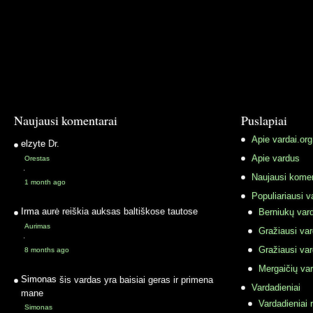
Naujausi komentarai
Puslapiai
Apie vardai.org
elzyte
Dr.
Apie vardus
Orestas
·
Naujausi komen
1 month ago
Populiariausi v
Irma
aurė reiškia auksas baltiškose tautose
Berniukų vard
Aurimas
Gražiausi va
·
Gražiausi va
8 months ago
Mergaičių var
Simonas
šis vardas yra baisiai geras ir primena
Vardadieniai
mane
Vardadieniai r
Simonas