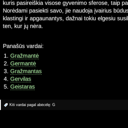
kuris pasireiškia visose gyvenimo sferose, taip pa
Norėdami pasiekti savo, jie naudoja įvairius būdu
klastingi ir apgaunantys, dažnai tokiu elgesiu su
ten, kur jų nėra.
Panašūs vardai:
Gražmantė
Germantė
Gražmantas
Gervilas
Geistaras
Kiti vardai pagal abėcėlę:
G