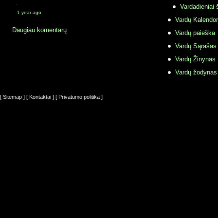
·
Vardadieniai 
1 year ago
Vardų Kalendor
Daugiau komentarų
Vardų paieška
Vardų Sąrašas
Vardų Žinynas
Vardų žodynas
[ Sitemap ]
[ Kontaktai ]
[ Privatumo politika ]