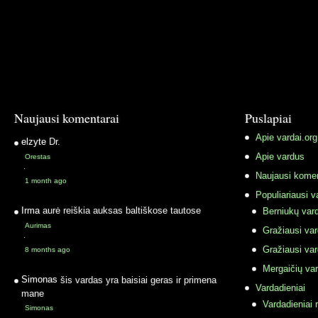
Naujausi komentarai
Puslapiai
Apie vardai.org
elzyte
Dr.
Apie vardus
Orestas
·
Naujausi komen
1 month ago
Populiariausi v
Irma
aurė reiškia auksas baltiškose tautose
Berniukų vard
Aurimas
Gražiausi va
·
Gražiausi va
8 months ago
Mergaičių var
Simonas
šis vardas yra baisiai geras ir primena
Vardadieniai
mane
Vardadieniai r
Simonas