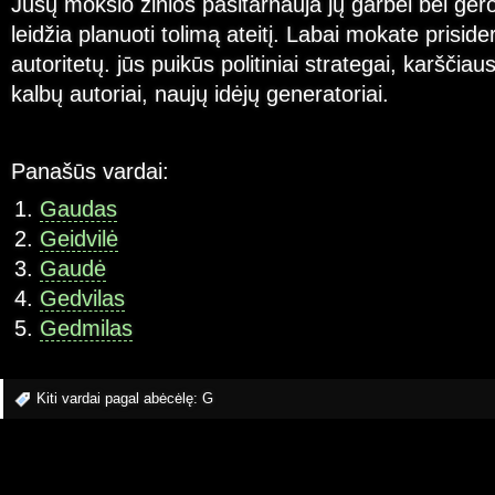
Jūsų mokslo žinios pasitarnauja jų garbei bei gero
leidžia planuoti tolimą ateitį. Labai mokate priside
autoritetų. jūs puikūs politiniai strategai, karščiau
kalbų autoriai, naujų idėjų generatoriai.
Panašūs vardai:
Gaudas
Geidvilė
Gaudė
Gedvilas
Gedmilas
Kiti vardai pagal abėcėlę:
G