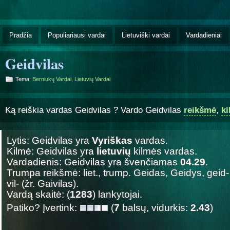
Pradžia
Populiariausi vardai
Lietuviški vardai
Vardadieniai
Geidvilas
Tema:
Berniukų Vardai
,
Lietuvių Vardai
Ką reiškia vardas Geidvilas ? Vardo Geidvilas
reikšmė
,
k
Lytis: Geidvilas yra
Vyriškas
vardas.
Kilmė: Geidvilas yra
lietuvių
kilmės vardas.
Vardadienis: Geidvilas yra švenčiamas
04.29
.
Trumpa reikšmė: liet., trump. Geidas, Geidys, geid-
vil- (žr. Gaivilas).
Vardą skaitė: (
1283
) lankytojai.
Patiko? Įvertink:
(
7
balsų, vidurkis:
2.43
)