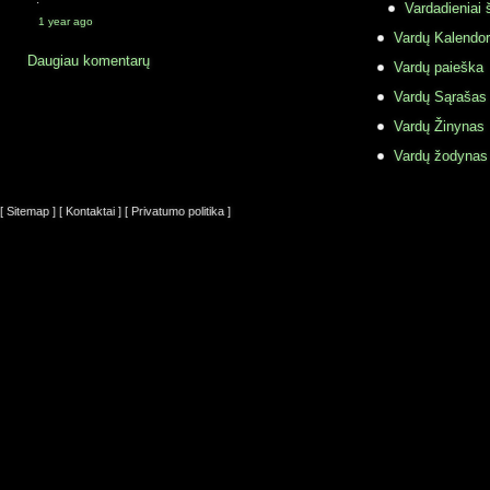
·
Vardadieniai 
1 year ago
Vardų Kalendor
Daugiau komentarų
Vardų paieška
Vardų Sąrašas
Vardų Žinynas
Vardų žodynas
[ Sitemap ]
[ Kontaktai ]
[ Privatumo politika ]