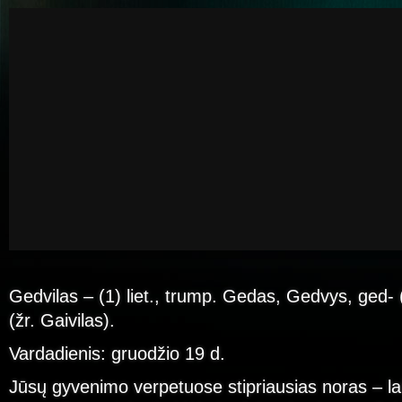
Gedvilas – (1) liet., trump. Gedas, Gedvys, ged- (
(žr. Gaivilas).
Vardadienis: gruodžio 19 d.
Jūsų gyvenimo verpetuose stipriausias noras – l