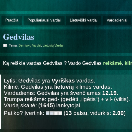
Pradžia
Populiariausi vardai
Lietuviški vardai
Vardadieniai
Gedvilas
Tema:
Berniukų Vardai
,
Lietuvių Vardai
Ką reiškia vardas Gedvilas ? Vardo Gedvilas
reikšmė
,
ki
Lytis: Gedvilas yra
Vyriškas
vardas.
Kilmė: Gedvilas yra
lietuvių
kilmės vardas.
Vardadienis: Gedvilas yra švenčiamas
12.19
.
Trumpa reikšmė: ged- (gedėti „ilgėtis“) + vil- (viltis).
Vardą skaitė: (
1645
) lankytojai.
Patiko? Įvertink:
(
13
balsų, vidurkis:
2.00
)