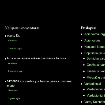
Naujausi komentarai
Puslapiai
Apie vardai.org
elzyte
Dr.
Apie vardus
Orestas
·
Naujausi komen
1 month ago
Populiariausi v
Irma
aurė reiškia auksas baltiškose tautose
Berniukų vard
Aurimas
Gražiausi va
·
Gražiausi va
8 months ago
Mergaičių var
Simonas
šis vardas yra baisiai geras ir primena
Vardadieniai
mane
Vardadieniai r
Simonas
·
Vardadieniai 
1 year ago
Vardų Kalendor