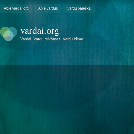
Apie vardai.org
Apie vardus
Vardų paieška
vardai.org
Vardai. Vardų reikšmės. Vardų kilmė.