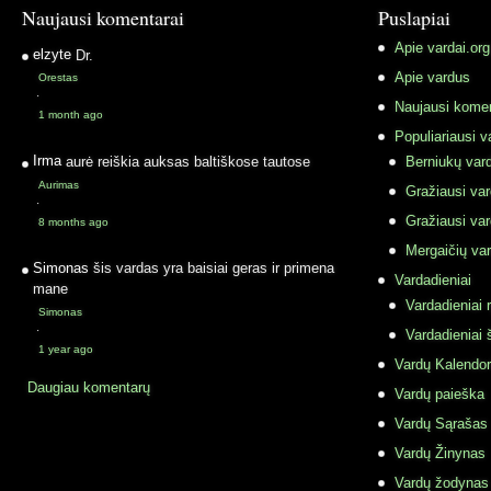
Naujausi komentarai
Puslapiai
Apie vardai.org
elzyte
Dr.
Apie vardus
Orestas
·
Naujausi komen
1 month ago
Populiariausi v
Irma
aurė reiškia auksas baltiškose tautose
Berniukų vard
Aurimas
Gražiausi va
·
Gražiausi va
8 months ago
Mergaičių var
Simonas
šis vardas yra baisiai geras ir primena
Vardadieniai
mane
Vardadieniai r
Simonas
·
Vardadieniai 
1 year ago
Vardų Kalendor
Daugiau komentarų
Vardų paieška
Vardų Sąrašas
Vardų Žinynas
Vardų žodynas