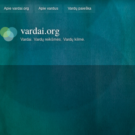
Apie vardai.org
Apie vardus
Vardų paieška
vardai.org
Vardai. Vardų reikšmės. Vardų kilmė.