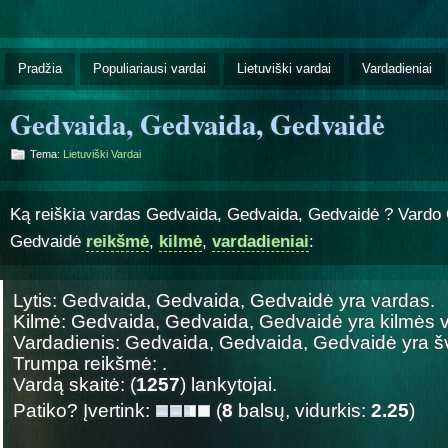
Pradžia
Populiariausi vardai
Lietuviški vardai
Vardadieniai
Gedvaida, Gedvaida, Gedvaidė
Tema:
Lietuviški Vardai
Ką reiškia vardas Gedvaida, Gedvaida, Gedvaidė ? Vardo
Gedvaidė
reikšmė
,
kilmė
,
vardadieniai
:
Lytis: Gedvaida, Gedvaida, Gedvaidė yra
vardas.
Kilmė: Gedvaida, Gedvaida, Gedvaidė yra
kilmės 
Vardadienis: Gedvaida, Gedvaida, Gedvaidė yra
Trumpa reikšmė: .
Vardą skaitė: (
1257
) lankytojai.
Patiko? Įvertink:
(
8
balsų, vidurkis:
2.25
)