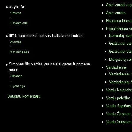
Apie vardai.org
elzyte
Dr.
Apie vardus
Orestas
·
Naujausi komen
1 month ago
Populiariausi v
Irma
aurė reiškia auksas baltiškose tautose
Berniukų vard
Aurimas
Gražiausi va
·
Gražiausi va
8 months ago
Mergaičių var
Simonas
šis vardas yra baisiai geras ir primena
Vardadieniai
mane
Vardadieniai r
Simonas
·
Vardadieniai 
1 year ago
Vardų Kalendor
Daugiau komentarų
Vardų paieška
Vardų Sąrašas
Vardų Žinynas
Vardų žodynas