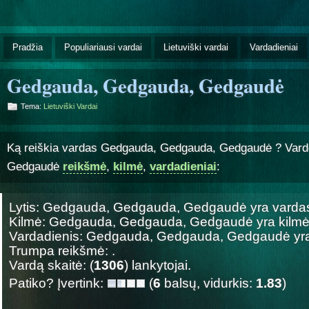
Pradžia
Populiariausi vardai
Lietuviški vardai
Vardadieniai
Gedgauda, Gedgauda, Gedgaudė
Tema:
Lietuviški Vardai
Ką reiškia vardas Gedgauda, Gedgauda, Gedgaudė ? Var
Gedgaudė
reikšmė
,
kilmė
,
vardadieniai
:
Lytis: Gedgauda, Gedgauda, Gedgaudė yra
varda
Kilmė: Gedgauda, Gedgauda, Gedgaudė yra
kilm
Vardadienis: Gedgauda, Gedgauda, Gedgaudė y
Trumpa reikšmė: .
Vardą skaitė: (
1306
) lankytojai.
Patiko? Įvertink:
(
6
balsų, vidurkis:
1.83
)