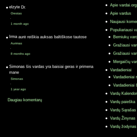
Apie vardai.org
elzyte
Dr.
Apie vardus
Orestas
·
Naujausi komen
1 month ago
Populiariausi v
Irma
aurė reiškia auksas baltiškose tautose
Berniukų vard
Aurimas
Gražiausi va
·
Gražiausi va
8 months ago
Mergaičių var
Simonas
šis vardas yra baisiai geras ir primena
Vardadieniai
mane
Vardadieniai r
Simonas
·
Vardadieniai 
1 year ago
Vardų Kalendor
Daugiau komentarų
Vardų paieška
Vardų Sąrašas
Vardų Žinynas
Vardų žodynas