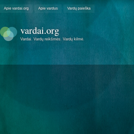
Apie vardai.org
Apie vardus
Vardų paieška
vardai.org
Vardai. Vardų reikšmės. Vardų kilmė.