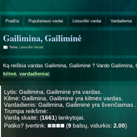
Pradžia
Populiariausi vardai
Lietuviški vardai
Vardadieniai
Gailimina, Gailiminė
Tema:
Lietuviški Vardai
Ką reiškia vardas Gailimina, Gailiminė ? Vardo Gailimina,
kilmė
,
vardadieniai
:
Lytis: Gailimina, Gailiminė yra
vardas.
Kilmė: Gailimina, Gailiminė yra
kilmės vardas.
Vardadienis: Gailimina, Gailiminė yra švenčiamas
.
Trumpa reikšmė: .
Vardą skaitė: (
1661
) lankytojai.
Patiko? Įvertink:
(
9
balsų, vidurkis:
2.00
)