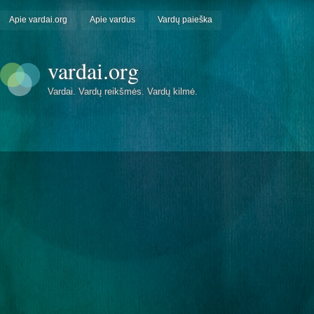
Apie vardai.org
Apie vardus
Vardų paieška
vardai.org
Vardai. Vardų reikšmės. Vardų kilmė.