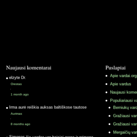
Naujausi komentarai
Puslapiai
Apie vardai.org
elzyte
Dr.
Apie vardus
Orestas
·
Naujausi komen
1 month ago
Populiariausi v
Irma
aurė reiškia auksas baltiškose tautose
Berniukų vard
Aurimas
Gražiausi va
·
Gražiausi va
8 months ago
Mergaičių var
Simonas
šis vardas yra baisiai geras ir primena