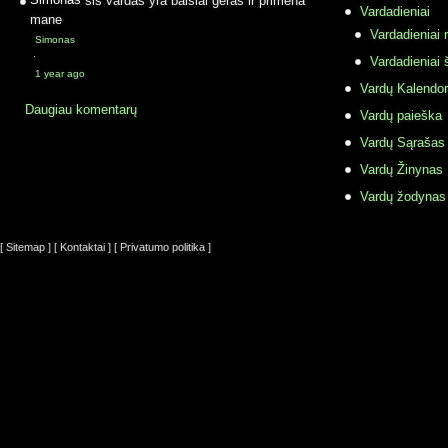
Vardadieniai
mane
Vardadieniai r
Simonas
·
Vardadieniai 
1 year ago
Vardų Kalendor
Daugiau komentarų
Vardų paieška
Vardų Sąrašas
Vardų Žinynas
Vardų žodynas
[ Sitemap ]
[ Kontaktai ]
[ Privatumo politika ]