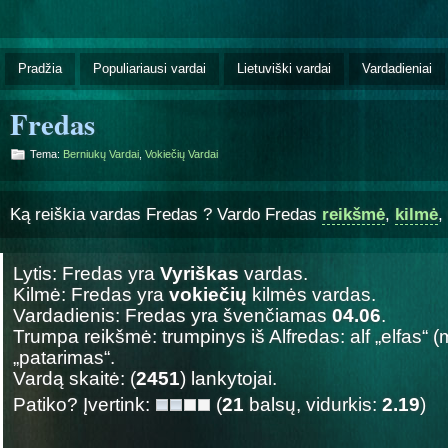
Pradžia
Populiariausi vardai
Lietuviški vardai
Vardadieniai
Fredas
Tema:
Berniukų Vardai
,
Vokiečių Vardai
Ką reiškia vardas Fredas ? Vardo Fredas
reikšmė
,
kilmė
,
Lytis: Fredas yra
Vyriškas
vardas.
Kilmė: Fredas yra
vokiečių
kilmės vardas.
Vardadienis: Fredas yra švenčiamas
04.06
.
Trumpa reikšmė: trumpinys iš Alfredas: alf „elfas“ (
„patarimas“.
Vardą skaitė: (
2451
) lankytojai.
Patiko? Įvertink:
(
21
balsų, vidurkis:
2.19
)