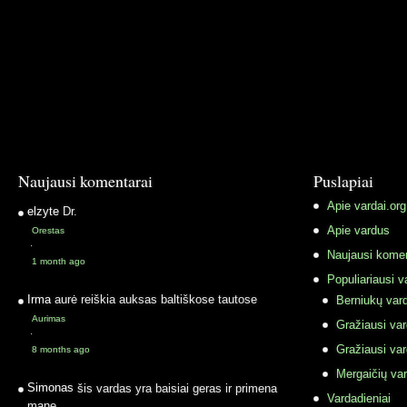
Naujausi komentarai
Puslapiai
Apie vardai.org
elzyte
Dr.
Apie vardus
Orestas
·
Naujausi komen
1 month ago
Populiariausi v
Irma
aurė reiškia auksas baltiškose tautose
Berniukų vard
Aurimas
Gražiausi va
·
Gražiausi va
8 months ago
Mergaičių var
Simonas
šis vardas yra baisiai geras ir primena
Vardadieniai
mane