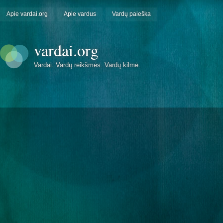
Apie vardai.org
Apie vardus
Vardų paieška
vardai.org
Vardai. Vardų reikšmės. Vardų kilmė.