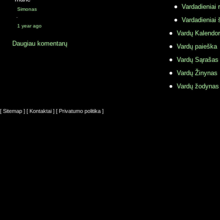
Vardadieniai r
Simonas
·
Vardadieniai 
1 year ago
Vardų Kalendor
Daugiau komentarų
Vardų paieška
Vardų Sąrašas
Vardų Žinynas
Vardų žodynas
[ Sitemap ]
[ Kontaktai ]
[ Privatumo politika ]