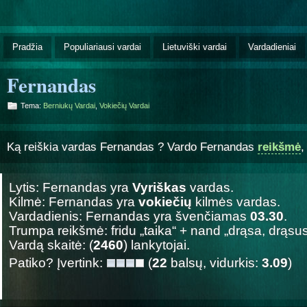
Pradžia
Populiariausi vardai
Lietuviški vardai
Vardadieniai
Fernandas
Tema:
Berniukų Vardai
,
Vokiečių Vardai
Ką reiškia vardas Fernandas ? Vardo Fernandas
reikšmė
Lytis: Fernandas yra
Vyriškas
vardas.
Kilmė: Fernandas yra
vokiečių
kilmės vardas.
Vardadienis: Fernandas yra švenčiamas
03.30
.
Trumpa reikšmė: fridu „taika“ + nand „drąsa, drąsus
Vardą skaitė: (
2460
) lankytojai.
Patiko? Įvertink:
(
22
balsų, vidurkis:
3.09
)