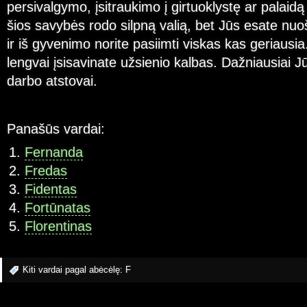
persivalgymo, įsitraukimo į girtuoklystę ar palaid
šios savybės rodo silpną valią, bet Jūs esate nuo
ir iš gyvenimo norite pasiimti viskas kas geriausia
lengvai įsisavinate užsienio kalbas. Dažniausiai Jū
darbo atstovai.
Panašūs vardai:
Fernanda
Fredas
Fidentas
Fortūnatas
Florentinas
Kiti vardai pagal abėcėlę:
F