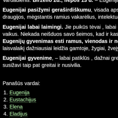
Vardadienis:
Birželio 2d., liepos 13 d.
– Eugenij
Eugenijai pasižymi geraširdiškumu
, visada ap
draugijos, mėgstantis ramius vakarėlius, intelektu
Eugenijai labai laimingi.
Jie puikūs tėvai , labai
vaikus. Niekada neišduos savo šeimos, kad ir kas 
Eugenijų gyvenimas esti ramus, vienodas ir 
laisvalaikį dažniausiai leidžia gamtoje, žygiai, žve
Eugenijai gyvenime
, – labai patiklūs , dažnai gr
susižavi taip pat greitai ir nusivilia.
Panašūs vardai:
Eugenija
Eustachijus
Elena
Eladijus