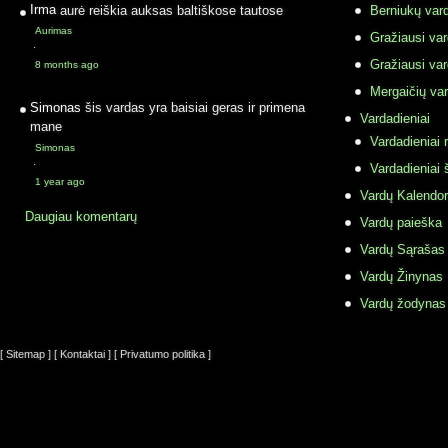
Irma
aurė reiškia auksas baltiškose tautose
Berniukų vard
Aurimas
Gražiausi va
·
Gražiausi va
8 months ago
Mergaičių var
Simonas
šis vardas yra baisiai geras ir primena
Vardadieniai
mane
Vardadieniai r
Simonas
·
Vardadieniai 
1 year ago
Vardų Kalendor
Daugiau komentarų
Vardų paieška
Vardų Sąrašas
Vardų Žinynas
Vardų žodynas
[ Sitemap ]
[ Kontaktai ]
[ Privatumo politika ]