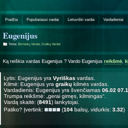
Pradžia
Populiariausi vardai
Lietuviški vardai
Vardadieniai
Eugenijus
Tema:
Berniukų Vardai
,
Graikų Vardai
Ką reiškia vardas Eugenijus ? Vardo Eugenijus
reikšmė
,
k
Lytis: Eugenijus yra
Vyriškas
vardas.
Kilmė: Eugenijus yra
graikų
kilmės vardas.
Vardadienis: Eugenijus yra švenčiamas
06.02 07.
Trumpa reikšmė: „gerai gimęs, kilmingas“.
Vardą skaitė: (
8491
) lankytojai.
Patiko? Įvertink:
(
104
balsų, vidurkis:
3.32
)