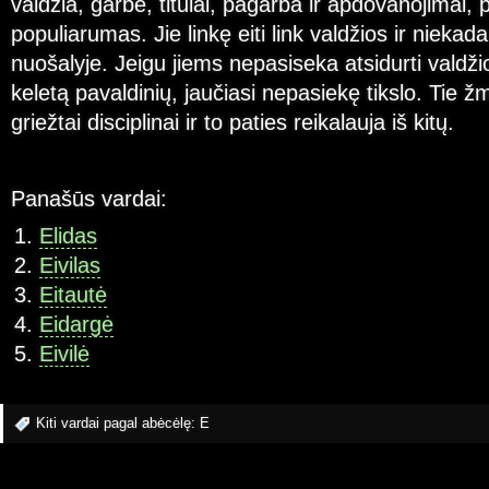
valdžia, garbė, titulai, pagarba ir apdovanojimai, p
populiarumas. Jie linkę eiti link valdžios ir niekada
nuošalyje. Jeigu jiems nepasiseka atsidurti valdžioj
keletą pavaldinių, jaučiasi nepasiekę tikslo. Tie 
griežtai disciplinai ir to paties reikalauja iš kitų.
Panašūs vardai:
Elidas
Eivilas
Eitautė
Eidargė
Eivilė
Kiti vardai pagal abėcėlę:
E