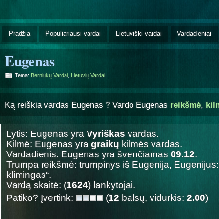
Pradžia
Populiariausi vardai
Lietuviški vardai
Vardadieniai
Eugenas
Tema:
Berniukų Vardai
,
Lietuvių Vardai
Ką reiškia vardas Eugenas ? Vardo Eugenas
reikšmė
,
kil
Lytis: Eugenas yra
Vyriškas
vardas.
Kilmė: Eugenas yra
graikų
kilmės vardas.
Vardadienis: Eugenas yra švenčiamas
09.12
.
Trumpa reikšmė: trumpinys iš Eugenija, Eugenijus:
klimingas“.
Vardą skaitė: (
1624
) lankytojai.
Patiko? Įvertink:
(
12
balsų, vidurkis:
2.00
)