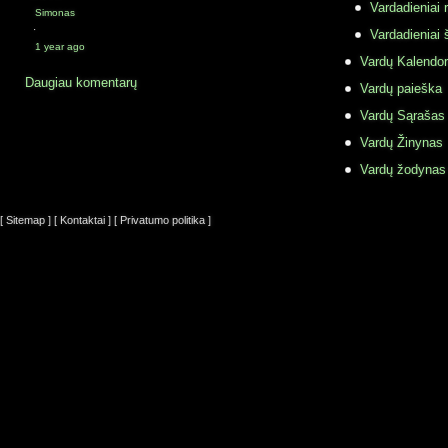
Vardadieniai r
Simonas
·
Vardadieniai 
1 year ago
Vardų Kalendor
Daugiau komentarų
Vardų paieška
Vardų Sąrašas
Vardų Žinynas
Vardų žodynas
[ Sitemap ]
[ Kontaktai ]
[ Privatumo politika ]