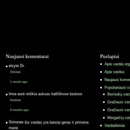
Naujausi komentarai
Puslapiai
Apie vardai.org
elzyte
Dr.
Apie vardus
Orestas
·
Naujausi komen
1 month ago
Populiariausi v
Irma
aurė reiškia auksas baltiškose tautose
Berniukų vard
Aurimas
Gražiausi va
·
Gražiausi va
8 months ago
Mergaičių var
Simonas
šis vardas yra baisiai geras ir primena
Vardadieniai
mane