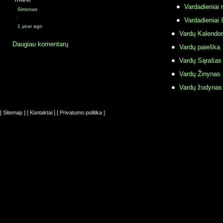
Vardadieniai r
Simonas
·
Vardadieniai 
1 year ago
Vardų Kalendor
Daugiau komentarų
Vardų paieška
Vardų Sąrašas
Vardų Žinynas
Vardų žodynas
[ Sitemap ]
[ Kontaktai ]
[ Privatumo politika ]