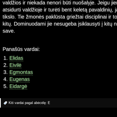
valdžios ir niekada nenori būti nuošalyje. Jeigu j
atsidurti valdžioje ir turėti bent keletą pavaldinių,
tikslo. Tie žmonės paklūsta griežtai disciplinai ir to
kitų. Dominuodami jie nesugeba įsiklausyti į kitų 
save.
Panašūs vardai:
Elidas
Eivilė
Egmontas
Eugenas
Eidargė
Kiti vardai pagal abėcėlę:
E