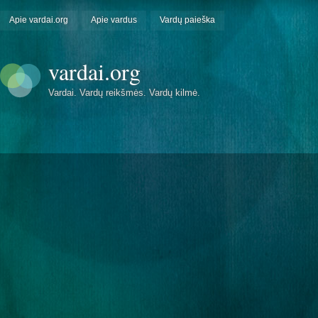
Apie vardai.org
Apie vardus
Vardų paieška
vardai.org
Vardai. Vardų reikšmės. Vardų kilmė.