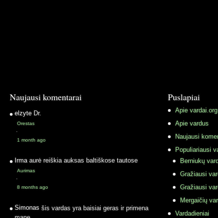
Naujausi komentarai
Puslapiai
Apie vardai.org
elzyte
Dr.
Apie vardus
Orestas
·
Naujausi komen
1 month ago
Populiariausi v
Irma
aurė reiškia auksas baltiškose tautose
Berniukų vard
Aurimas
Gražiausi va
·
Gražiausi va
8 months ago
Mergaičių var
Simonas
šis vardas yra baisiai geras ir primena
Vardadieniai
mane