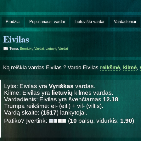
Pradžia
Populiariausi vardai
Lietuviški vardai
Vardadieniai
Eivilas
Tema:
Berniukų Vardai
,
Lietuvių Vardai
Ką reiškia vardas Eivilas ? Vardo Eivilas
reikšmė
,
kilmė
,
Lytis: Eivilas yra
Vyriškas
vardas.
Kilmė: Eivilas yra
lietuvių
kilmės vardas.
Vardadienis: Eivilas yra švenčiamas
12.18
.
Trumpa reikšmė: ei- (eiti) + vil- (viltis).
Vardą skaitė: (
1517
) lankytojai.
Patiko? Įvertink:
(
10
balsų, vidurkis:
1.90
)