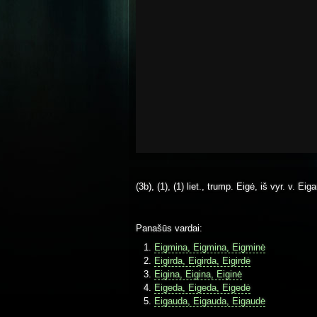
(3b), (1), (1) liet., trump. Eigė, iš vyr. v. Eig
Panašūs vardai:
Eigmina, Eigmina, Eigminė
Eigirda, Eigirda, Eigirdė
Eigina, Eigina, Eiginė
Eigeda, Eigeda, Eigedė
Eigauda, Eigauda, Eigaudė