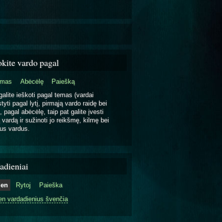
okite vardo pagal
emas
Abėcėlę
Paiešką
galite ieškoti pagal temas (vardai
tyti pagal lytį, pirmąją vardo raidę bei
, pagal abėcėlę, taip pat galite įvesti
 vardą ir sužinoti jo reikšmę, kilmę bei
us vardus.
adieniai
ien
Rytoj
Paieška
en vardadienius švenčia