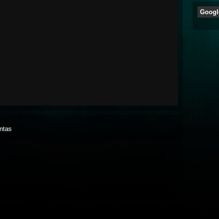
Googl
antas