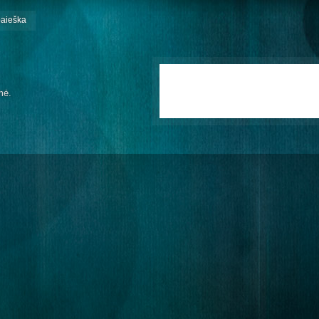
paieška
mė.