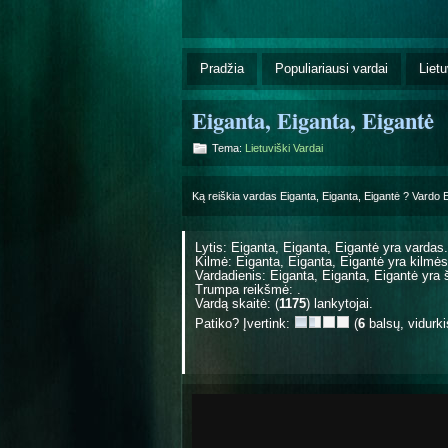
Pradžia
Populiariausi vardai
Lietu
Eiganta, Eiganta, Eigantė
Tema:
Lietuviški Vardai
Ką reiškia vardas Eiganta, Eiganta, Eigantė ? Vardo 
Lytis: Eiganta, Eiganta, Eigantė yra
vardas.
Kilmė: Eiganta, Eiganta, Eigantė yra
kilmės
Vardadienis: Eiganta, Eiganta, Eigantė yr
Trumpa reikšmė: .
Vardą skaitė: (
1175
) lankytojai.
Patiko? Įvertink:
(
6
balsų, vidurk