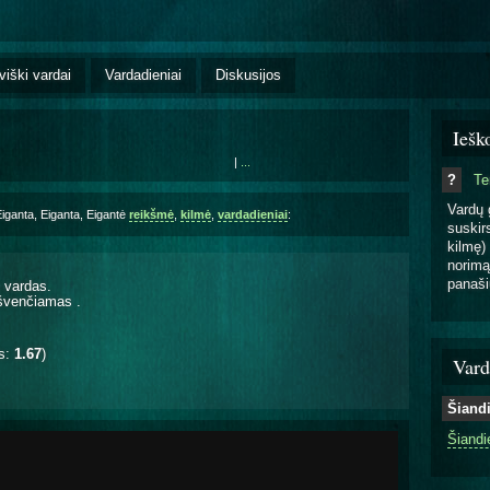
viški vardai
Vardadieniai
Diskusijos
Iešk
|
...
?
T
Vardų 
Eiganta, Eiganta, Eigantė
reikšmė
,
kilmė
,
vardadieniai
:
suskirs
kilmę) 
norimą
panaši
 vardas.
a švenčiamas
.
is:
1.67
)
Vard
Šiand
Šiandi