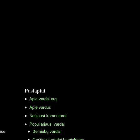
Puslapiai
Apie vardai.org
Apie vardus
Naujausi komentarai
Populiariausi vardai
ose
Berniukų vardai
Gražiausi vardai berniukams