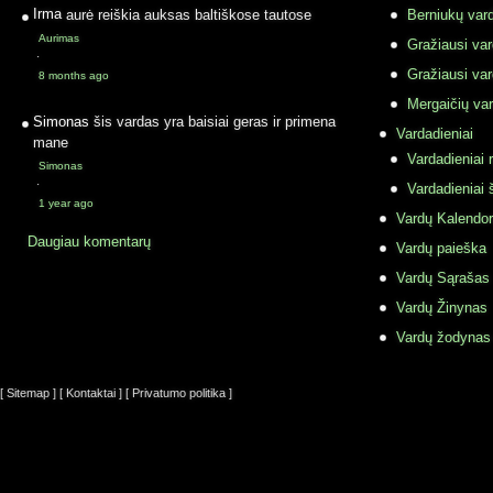
Irma
aurė reiškia auksas baltiškose tautose
Berniukų vard
Aurimas
Gražiausi va
·
Gražiausi va
8 months ago
Mergaičių var
Simonas
šis vardas yra baisiai geras ir primena
Vardadieniai
mane
Vardadieniai r
Simonas
·
Vardadieniai 
1 year ago
Vardų Kalendor
Daugiau komentarų
Vardų paieška
Vardų Sąrašas
Vardų Žinynas
Vardų žodynas
[ Sitemap ]
[ Kontaktai ]
[ Privatumo politika ]