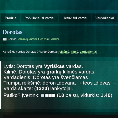
Pradžia
Populiariausi vardai
Lietuviški vardai
Vardadieniai
Dorotas
Tema:
Berniukų Vardai
,
Lietuviški Vardai
Ką reiškia vardas Dorotas ? Vardo Dorotas
reikšmė
,
kilmė
,
vardadieniai
:
Lytis: Dorotas yra
Vyriškas
vardas.
Kilmė: Dorotas yra
graikų
kilmės vardas.
Vardadienis: Dorotas yra švenčiamas
.
Trumpa reikšmė: doron „dovana“ + teos „dievas“ – 
Vardą skaitė: (
1323
) lankytojai.
Patiko? Įvertink:
(
10
balsų, vidurkis:
1.40
)