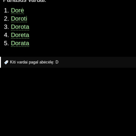
Dorė
Doroti
Dorota
Doreta
Dorata
Kiti vardai pagal abėcėlę:
D