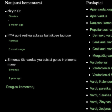
Naujausi komentarai
Puslapiai
Apie vardai.org
elzyte
Dr.
Apie vardus
Orestas
·
Naujausi komen
1 month ago
Populiariausi v
Irma
aurė reiškia auksas baltiškose tautose
Berniukų vard
Aurimas
Gražiausi va
·
Gražiausi va
8 months ago
Mergaičių var
Simonas
šis vardas yra baisiai geras ir primena
Vardadieniai
mane
Vardadieniai r
Simonas
·
Vardadieniai 
1 year ago
Vardų Kalendor
Daugiau komentarų
Vardų paieška
Vardų Sąrašas
Vardų Žinynas
Vardų žodynas