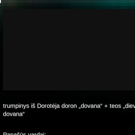
trumpinys iš Dorotėja doron „dovana“ + teos „die
dovana“
Panašūs vardai: