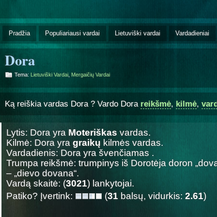
Pradžia
Populiariausi vardai
Lietuviški vardai
Vardadieniai
Dora
Tema:
Lietuviški Vardai
,
Mergaičių Vardai
Ką reiškia vardas Dora ? Vardo Dora
reikšmė
,
kilmė
,
var
Lytis: Dora yra
Moteriškas
vardas.
Kilmė: Dora yra
graikų
kilmės vardas.
Vardadienis: Dora yra švenčiamas
.
Trumpa reikšmė: trumpinys iš Dorotėja doron „dova
– „dievo dovana“.
Vardą skaitė: (
3021
) lankytojai.
Patiko? Įvertink:
(
31
balsų, vidurkis:
2.61
)