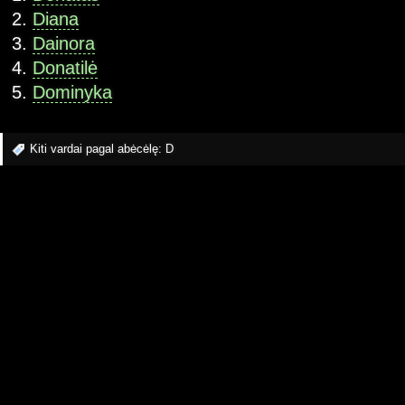
Diana
Dainora
Donatilė
Dominyka
Kiti vardai pagal abėcėlę:
D