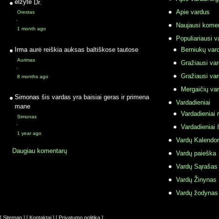
elzyte
Dr.
Apie vardus
Orestas
·
Naujausi komen
1 month ago
Populiariausi v
Irma
aurė reiškia auksas baltiškose tautose
Berniukų vard
Aurimas
Gražiausi va
·
Gražiausi va
8 months ago
Mergaičių var
Simonas
šis vardas yra baisiai geras ir primena
Vardadieniai
mane
Vardadieniai r
Simonas
·
Vardadieniai 
1 year ago
Vardų Kalendor
Daugiau komentarų
Vardų paieška
Vardų Sąrašas
Vardų Žinynas
Vardų žodynas
[ Sitemap ]
[ Kontaktai ]
[ Privatumo politika ]