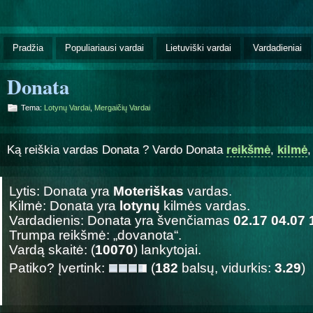
Pradžia
Populiariausi vardai
Lietuviški vardai
Vardadieniai
Donata
Tema:
Lotynų Vardai
,
Mergaičių Vardai
Ką reiškia vardas Donata ? Vardo Donata
reikšmė
,
kilmė
Lytis: Donata yra
Moteriškas
vardas.
Kilmė: Donata yra
lotynų
kilmės vardas.
Vardadienis: Donata yra švenčiamas
02.17 04.07 
Trumpa reikšmė: „dovanota“.
Vardą skaitė: (
10070
) lankytojai.
Patiko? Įvertink:
(
182
balsų, vidurkis:
3.29
)