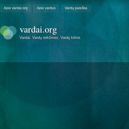
Apie vardai.org
Apie vardus
Vardų paieška
vardai.org
Vardai. Vardų reikšmės. Vardų kilmė.