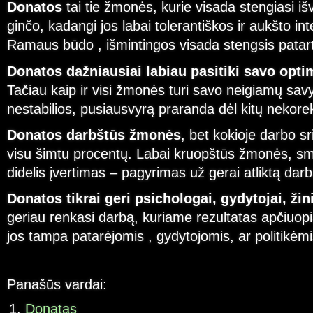
Donatos
tai tie žmonės, kurie visada stengiasi iš
ginčo, kadangi jos labai tolerantiškos ir aukšto i
Ramaus būdo , išmintingos visada stengsis patarti
Donatos dažniausiai labiau pasitiki savo opti
Tačiau kaip ir visi žmonės turi savo neigiamų sav
nestabilios, pusiausvyrą praranda dėl kitų nekore
Donatos darbštūs žmonės
, bet kokioje darbo sr
visu šimtu procentų. Labai kruopštūs žmonės, s
didelis įvertimas – pagyrimas už gerai atliktą darb
Donatos tikrai geri psichologai, gydytojai, žin
geriau renkasi darbą, kuriame rezultatas apčiuopi
jos tampa patarėjomis , gydytojomis, ar politikėmi
Panašūs vardai:
Donatas