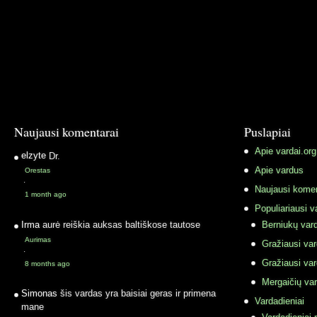
Naujausi komentarai
Puslapiai
Apie vardai.org
elzyte
Dr.
Apie vardus
Orestas
·
Naujausi komen
1 month ago
Populiariausi v
Irma
aurė reiškia auksas baltiškose tautose
Berniukų vard
Aurimas
Gražiausi va
·
Gražiausi va
8 months ago
Mergaičių var
Simonas
šis vardas yra baisiai geras ir primena
Vardadieniai
mane