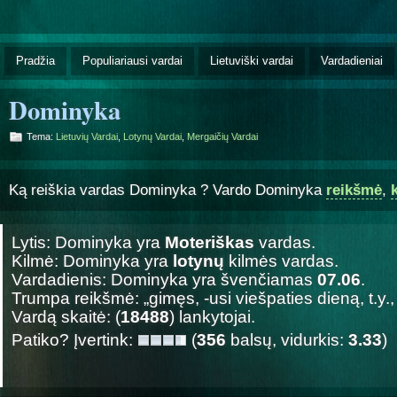
Pradžia
Populiariausi vardai
Lietuviški vardai
Vardadieniai
Dominyka
Tema:
Lietuvių Vardai
,
Lotynų Vardai
,
Mergaičių Vardai
Ką reiškia vardas Dominyka ? Vardo Dominyka
reikšmė
,
Lytis: Dominyka yra
Moteriškas
vardas.
Kilmė: Dominyka yra
lotynų
kilmės vardas.
Vardadienis: Dominyka yra švenčiamas
07.06
.
Trumpa reikšmė: „gimęs, -usi viešpaties dieną, t.y.
Vardą skaitė: (
18488
) lankytojai.
Patiko? Įvertink:
(
356
balsų, vidurkis:
3.33
)