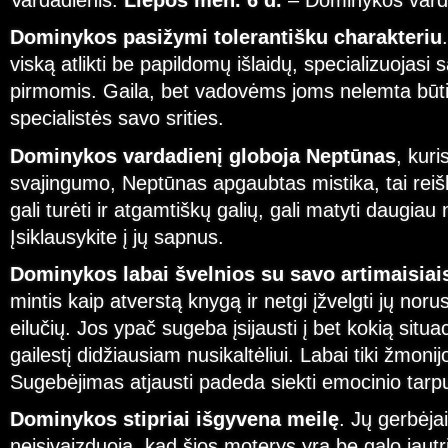
Vardadienis:
Liepos mėn. 6 d.
– Dominykos vard
Dominykos pasižymi tolerantišku charakteriu
viską atlikti be papildomų išlaidų, specializuojasi
pirmomis. Gaila, bet vadovėms joms nelemta būti,
specialistės savo srities.
Dominykos vardadienį globoja Neptūnas
, kuri
svajingumo, Neptūnas apgaubtas mistika, tai rei
gali turėti ir atgamtiškų galių, gali matyti daugiau 
Įsiklausykite į jų sapnus.
Dominykos labai švelnios su savo artimaisiai
mintis kaip atverstą knygą ir netgi įžvelgti jų noru
eilučių. Jos ypač sugeba įsijausti į bet kokią situaci
gailestį didžiausiam nusikaltėliui. Labai tiki žmoni
Sugebėjimas atjausti padeda siekti emocinio tarp
Dominykos stipriai išgyvena meilę
. Jų gerbėjai
neįsivaizduoja, kad šios moterys yra be galo jautri