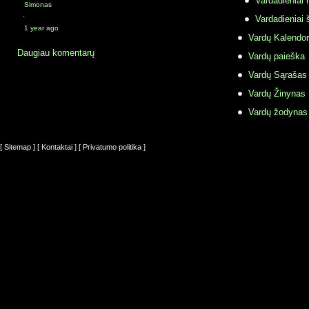
Vardadieniai r
Simonas
·
Vardadieniai 
1 year ago
Vardų Kalendor
Daugiau komentarų
Vardų paieška
Vardų Sąrašas
Vardų Žinynas
Vardų žodynas
[ Sitemap ]
[ Kontaktai ]
[ Privatumo politika ]