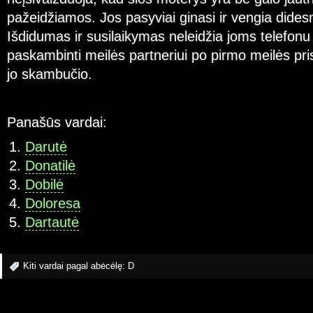
pažeidžiamos. Jos pasyviai ginasi ir vengia didesn
Išdidumas ir susilaikymas neleidžia joms telefon
paskambinti meilės partneriui po pirmo meilės pri
jo skambučio.
Panašūs vardai:
Darutė
Donatilė
Dobilė
Doloresa
Dartautė
Kiti vardai pagal abėcėlę:
D