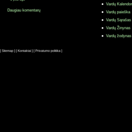
Vardų Kalendor
Daugiau komentarų
Vardų paieška
Vardų Sąrašas
Vardų Žinynas
Vardų žodynas
[ Sitemap ]
[ Kontaktai ]
[ Privatumo politika ]