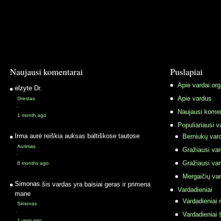
Naujausi komentarai
Puslapiai
Apie vardai.org
elzyte
Dr.
Apie vardus
Orestas
·
Naujausi komen
1 month ago
Populiariausi v
Irma
aurė reiškia auksas baltiškose tautose
Berniukų vard
Aurimas
Gražiausi va
·
Gražiausi va
8 months ago
Mergaičių var
Simonas
šis vardas yra baisiai geras ir primena
Vardadieniai
mane
Vardadieniai r
Simonas
·
Vardadieniai 
1 year ago