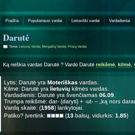
Pradžia
Populiariausi vardai
Lietuviški vardai
Vardadieniai
Darutė
Tema:
Lietuvių Vardai
,
Mergaičių Vardai
,
Prūsų Vardai
Ką reiškia vardas Darutė ? Vardo Darutė
reikšmė
,
kilmė
,
Lytis: Darutė yra
Moteriškas
vardas.
Kilmė: Darutė yra
lietuvių
kilmės vardas.
Vardadienis: Darutė yra švenčiamas
06.09
.
Trumpa reikšmė: dar- (daryti) + -ut- – „ką nors darant
Vardą skaitė: (
1958
) lankytojai.
Patiko? Įvertink:
(
13
balsų, vidurkis:
1.85
)