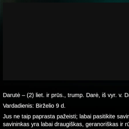
Darutė – (2) liet. ir prūs., trump. Darė, iš vyr. v. D
Vardadienis: Birželio 9 d.
Jus ne taip paprasta pažeisti; labai pasitikite sav
savininkas yra labai draugiškas, geranoriškas ir r