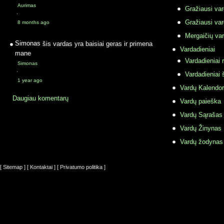
Aurimas
Gražiausi va
·
Gražiausi va
8 months ago
Mergaičių var
Simonas
šis vardas yra baisiai geras ir primena
Vardadieniai
mane
Vardadieniai r
Simonas
·
Vardadieniai 
1 year ago
Vardų Kalendor
Daugiau komentarų
Vardų paieška
Vardų Sąrašas
Vardų Žinynas
Vardų žodynas
[ Sitemap ]
[ Kontaktai ]
[ Privatumo politika ]