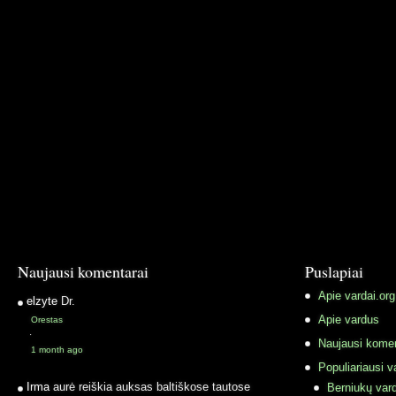
Naujausi komentarai
Puslapiai
Apie vardai.org
elzyte
Dr.
Apie vardus
Orestas
·
Naujausi komen
1 month ago
Populiariausi v
Irma
aurė reiškia auksas baltiškose tautose
Berniukų vard