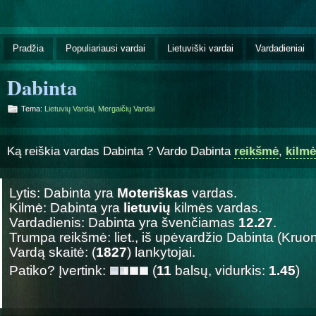
Pradžia
Populiariausi vardai
Lietuviški vardai
Vardadieniai
Dabinta
Tema:
Lietuvių Vardai
,
Mergaičių Vardai
Ką reiškia vardas Dabinta ? Vardo Dabinta
reikšmė
,
kilmė
Lytis: Dabinta yra
Moteriškas
vardas.
Kilmė: Dabinta yra
lietuvių
kilmės vardas.
Vardadienis: Dabinta yra švenčiamas
12.27
.
Trumpa reikšmė: liet., iš upėvardžio Dabinta (Kruon
Vardą skaitė: (
1827
) lankytojai.
Patiko? Įvertink:
(
11
balsų, vidurkis:
1.45
)