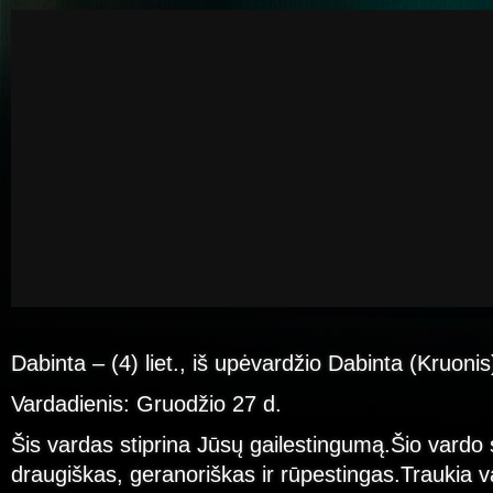
Dabinta – (4) liet., iš upėvardžio Dabinta (Kruonis
Vardadienis: Gruodžio 27 d.
Šis vardas stiprina Jūsų gailestingumą.Šio vardo 
draugiškas, geranoriškas ir rūpestingas.Traukia val