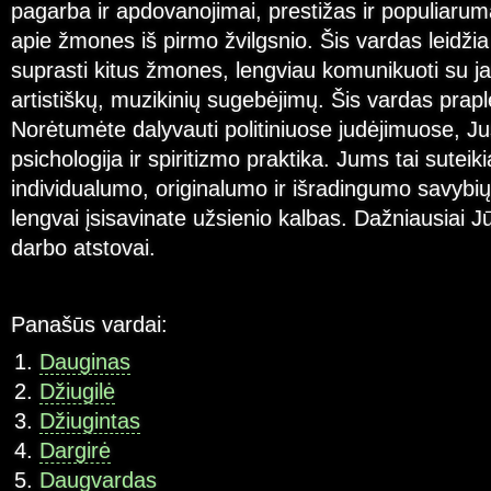
pagarba ir apdovanojimai, prestižas ir populiaru
apie žmones iš pirmo žvilgsnio. Šis vardas leidži
suprasti kitus žmones, lengviau komunikuoti su ja
artistiškų, muzikinių sugebėjimų. Šis vardas praple
Norėtumėte dalyvauti politiniuose judėjimuose, Ju
psichologija ir spiritizmo praktika. Jums tai sutei
individualumo, originalumo ir išradingumo savybių
lengvai įsisavinate užsienio kalbas. Dažniausiai Jū
darbo atstovai.
Panašūs vardai:
Dauginas
Džiugilė
Džiugintas
Dargirė
Daugvardas