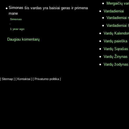
Mergaičių var
Simonas
šis vardas yra baisiai geras ir primena
Vardadieniai
mane
Vardadieniai r
Simonas
·
Vardadieniai 
1 year ago
Vardų Kalendor
Daugiau komentarų
Vardų paieška
Vardų Sąrašas
Vardų Žinynas
Vardų žodynas
[ Sitemap ]
[ Kontaktai ]
[ Privatumo politika ]