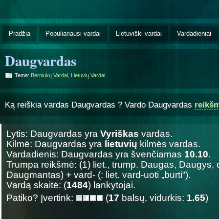
Pradžia
Populiariausi vardai
Lietuviški vardai
Vardadieniai
Daugvardas
Tema:
Berniukų Vardai
,
Lietuvių Vardai
Ką reiškia vardas Daugvardas ? Vardo Daugvardas
reikš
Lytis: Daugvardas yra
Vyriškas
vardas.
Kilmė: Daugvardas yra
lietuvių
kilmės vardas.
Vardadienis: Daugvardas yra švenčiamas
10.10
.
Trumpa reikšmė: (1) liet., trump. Daugas, Daugys, d
Daugmantas) + vard- (: liet. vard-uoti „burti“).
Vardą skaitė: (
1484
) lankytojai.
Patiko? Įvertink:
(
17
balsų, vidurkis:
1.65
)