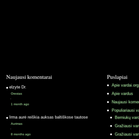
Naujausi komentarai
Puslapiai
Apie vardai.org
elzyte
Dr.
Apie vardus
Orestas
·
Naujausi komen
1 month ago
Populiariausi v
Irma
aurė reiškia auksas baltiškose tautose
Berniukų vard
Aurimas
Gražiausi va
·
Gražiausi va
8 months ago