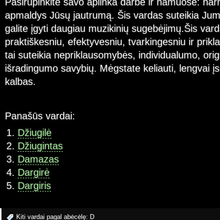
Pasirūpinkite savo aplinka darbe ir namuose: har
apmaldys Jūsų jautrumą. Šis vardas suteikia Jum
galite įgyti daugiau muzikinių sugebėjimų.Šis var
praktiškesniu, efektyvesniu, tvarkingesniu ir pri
tai suteikia nepriklausomybės, individualumo, orig
išradingumo savybių. Mėgstate keliauti, lengvai įs
kalbas.
Panašūs vardai:
Džiugilė
Džiugintas
Damazas
Dargirė
Dargiris
Kiti vardai pagal abėcėlę:
D