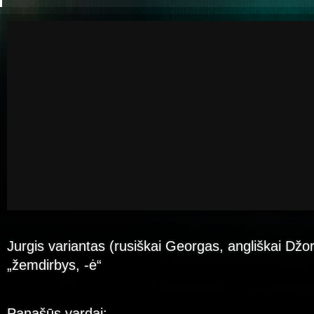
Jurgis variantas (rusiškai Georgas, angliškai Džo
„žemdirbys, -ė“
Panašūs vardai: