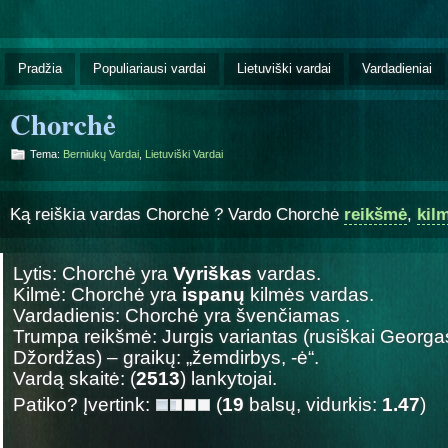
Pradžia
Populiariausi vardai
Lietuviški vardai
Vardadieniai
Chorchė
Tema:
Berniukų Vardai
,
Lietuviški Vardai
Ką reiškia vardas Chorchė ? Vardo Chorchė
reikšmė
,
kil
Lytis: Chorchė yra
Vyriškas
vardas.
Kilmė: Chorchė yra
ispanų
kilmės vardas.
Vardadienis: Chorchė yra švenčiamas
.
Trumpa reikšmė: Jurgis variantas (rusiškai Georgas
Džordžas) – graikų: „žemdirbys, -ė“.
Vardą skaitė: (
2513
) lankytojai.
Patiko? Įvertink:
(
19
balsų, vidurkis:
1.47
)