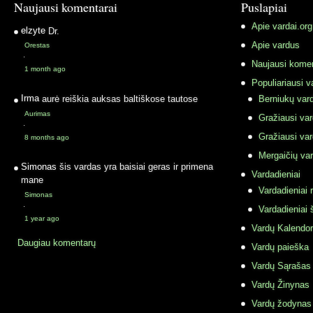
Naujausi komentarai
Puslapiai
Apie vardai.org
elzyte
Dr.
Apie vardus
Orestas
·
Naujausi komen
1 month ago
Populiariausi v
Irma
aurė reiškia auksas baltiškose tautose
Berniukų vard
Aurimas
Gražiausi va
·
Gražiausi va
8 months ago
Mergaičių var
Simonas
šis vardas yra baisiai geras ir primena
Vardadieniai
mane
Vardadieniai r
Simonas
·
Vardadieniai 
1 year ago
Vardų Kalendor
Daugiau komentarų
Vardų paieška
Vardų Sąrašas
Vardų Žinynas
Vardų žodynas