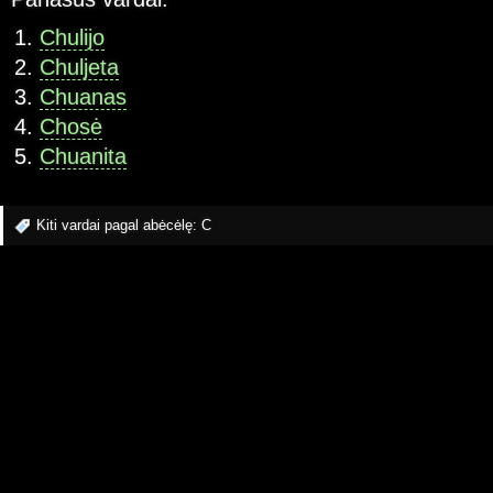
Chulijo
Chuljeta
Chuanas
Chosė
Chuanita
Kiti vardai pagal abėcėlę:
C