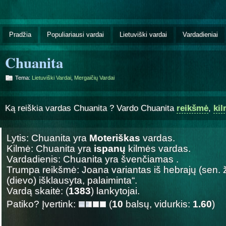
Pradžia
Populiariausi vardai
Lietuviški vardai
Vardadieniai
Chuanita
Tema:
Lietuviški Vardai
,
Mergaičių Vardai
Ką reiškia vardas Chuanita ? Vardo Chuanita
reikšmė
,
ki
Lytis: Chuanita yra
Moteriškas
vardas.
Kilmė: Chuanita yra
ispanų
kilmės vardas.
Vardadienis: Chuanita yra švenčiamas
.
Trumpa reikšmė: Joana variantas iš hebrajų (sen. 
(dievo) išklausyta, palaiminta“.
Vardą skaitė: (
1383
) lankytojai.
Patiko? Įvertink:
(
10
balsų, vidurkis:
1.60
)