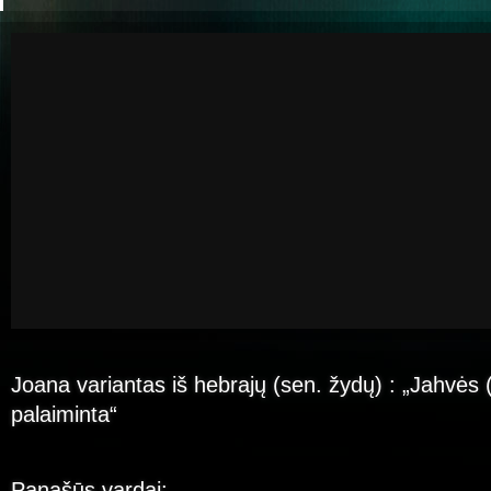
Joana variantas iš hebrajų (sen. žydų) : „Jahvės (
palaiminta“
Panašūs vardai: