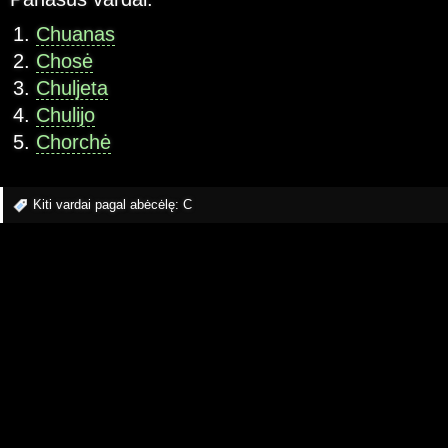
Chuanas
Chosė
Chuljeta
Chulijo
Chorchė
Kiti vardai pagal abėcėlę:
C