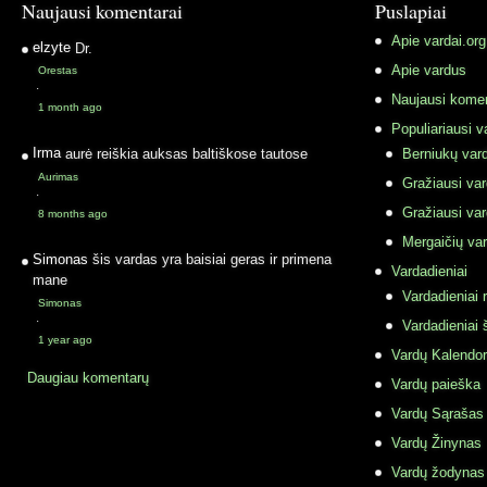
Naujausi komentarai
Puslapiai
Apie vardai.org
elzyte
Dr.
Apie vardus
Orestas
·
Naujausi komen
1 month ago
Populiariausi v
Irma
aurė reiškia auksas baltiškose tautose
Berniukų vard
Aurimas
Gražiausi va
·
Gražiausi va
8 months ago
Mergaičių var
Simonas
šis vardas yra baisiai geras ir primena
Vardadieniai
mane
Vardadieniai r
Simonas
·
Vardadieniai 
1 year ago
Vardų Kalendor
Daugiau komentarų
Vardų paieška
Vardų Sąrašas
Vardų Žinynas
Vardų žodynas