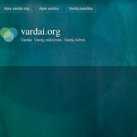
Apie vardai.org
Apie vardus
Vardų paieška
vardai.org
Vardai. Vardų reikšmės. Vardų kilmė.