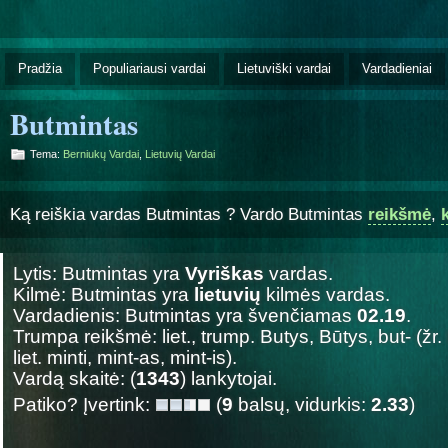
Pradžia
Populiariausi vardai
Lietuviški vardai
Vardadieniai
Butmintas
Tema:
Berniukų Vardai
,
Lietuvių Vardai
Ką reiškia vardas Butmintas ? Vardo Butmintas
reikšmė
,
Lytis: Butmintas yra
Vyriškas
vardas.
Kilmė: Butmintas yra
lietuvių
kilmės vardas.
Vardadienis: Butmintas yra švenčiamas
02.19
.
Trumpa reikšmė: liet., trump. Butys, Būtys, but- (žr. 
liet. minti, mint-as, mint-is).
Vardą skaitė: (
1343
) lankytojai.
Patiko? Įvertink:
(
9
balsų, vidurkis:
2.33
)