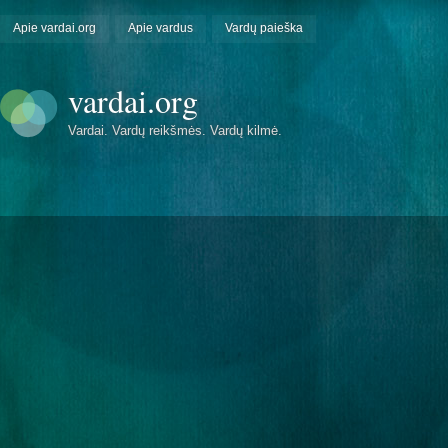
Apie vardai.org
Apie vardus
Vardų paieška
vardai.org
Vardai. Vardų reikšmės. Vardų kilmė.