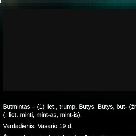
Butmintas – (1) liet., trump. Butys, Būtys, but- (ž
(: liet. minti, mint-as, mint-is).
Vardadienis: Vasario 19 d.