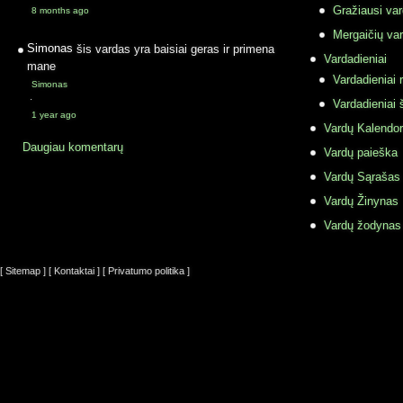
Gražiausi va
8 months ago
Mergaičių var
Simonas
šis vardas yra baisiai geras ir primena
Vardadieniai
mane
Vardadieniai r
Simonas
·
Vardadieniai 
1 year ago
Vardų Kalendor
Daugiau komentarų
Vardų paieška
Vardų Sąrašas
Vardų Žinynas
Vardų žodynas
[ Sitemap ]
[ Kontaktai ]
[ Privatumo politika ]