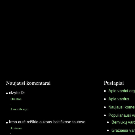
Naujausi komentarai
Puslapiai
Apie vardai.org
elzyte
Dr.
Apie vardus
Orestas
·
Naujausi komen
1 month ago
Populiariausi v
Irma
aurė reiškia auksas baltiškose tautose
Berniukų vard
Aurimas
Gražiausi va
·