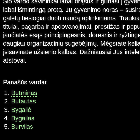
Šio vardo savininkai labai drąsūs ir gilinasi į gyve
labai išmintingą protą. Jų gyvenimo noras – susiras
galėtų tiesiogiai duoti naudą aplinkiniams. Traukia
titulai, pagarba ir apdovanojimai, prestižas ir pop
jaučiatės esąs principingesnis, doresnis ir ryžtinge
daugiau organizacinių sugebėjimų. Mėgstate keliau
įsisavinate užsienio kalbas. Dažniausiai Jūs intele
atstovai.
Panašūs vardai:
Butminas
Butautas
Bygailė
Bygailas
Burvilas