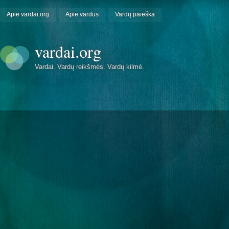
Apie vardai.org
Apie vardus
Vardų paieška
vardai.org
Vardai. Vardų reikšmės. Vardų kilmė.