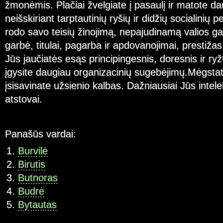
žmonėmis. Plačiai žvelgiate į pasaulį ir matote dau
neišskiriant tarptautinių ryšių ir didžių socialini
rodo savo teisių žinojimą, nepajudinamą valios gal
garbė, titulai, pagarba ir apdovanojimai, prestižas
Jūs jaučiatės esąs principingesnis, doresnis ir ryž
įgysite daugiau organizacinių sugebėjimų.Mėgstate
įsisavinate užsienio kalbas. Dažniausiai Jūs intele
atstovai.
Panašūs vardai:
Burvilė
Birutis
Butnoras
Budrė
Bytautas