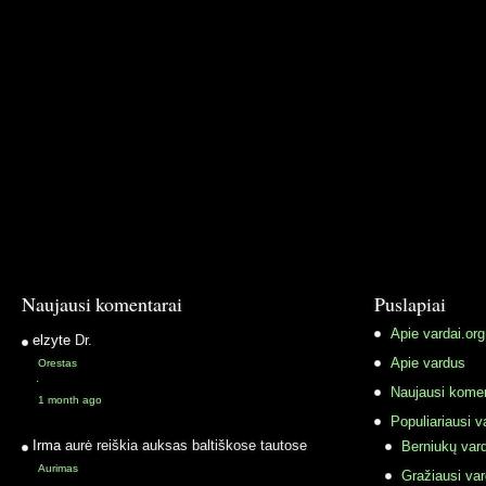
Naujausi komentarai
Puslapiai
Apie vardai.org
elzyte
Dr.
Apie vardus
Orestas
·
Naujausi komen
1 month ago
Populiariausi v
Irma
aurė reiškia auksas baltiškose tautose
Berniukų vard
Aurimas
Gražiausi va