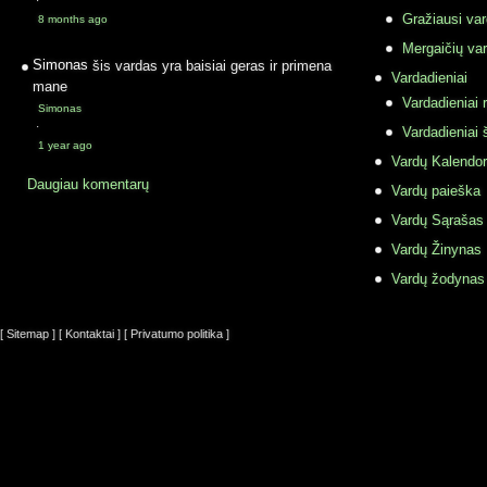
·
Gražiausi va
8 months ago
Mergaičių var
Simonas
šis vardas yra baisiai geras ir primena
Vardadieniai
mane
Vardadieniai r
Simonas
·
Vardadieniai 
1 year ago
Vardų Kalendor
Daugiau komentarų
Vardų paieška
Vardų Sąrašas
Vardų Žinynas
Vardų žodynas
[ Sitemap ]
[ Kontaktai ]
[ Privatumo politika ]