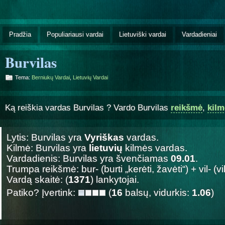
Pradžia
Populiariausi vardai
Lietuviški vardai
Vardadieniai
Burvilas
Tema:
Berniukų Vardai
,
Lietuvių Vardai
Ką reiškia vardas Burvilas ? Vardo Burvilas
reikšmė
,
kilm
Lytis: Burvilas yra
Vyriškas
vardas.
Kilmė: Burvilas yra
lietuvių
kilmės vardas.
Vardadienis: Burvilas yra švenčiamas
09.01
.
Trumpa reikšmė: bur- (burti „kerėti, žavėti“) + vil- (vil
Vardą skaitė: (
1371
) lankytojai.
Patiko? Įvertink:
(
16
balsų, vidurkis:
1.06
)