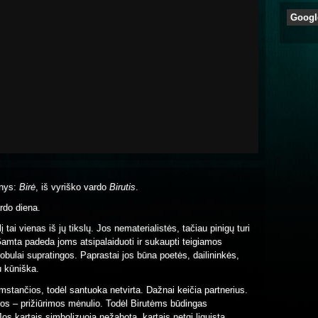
Googl
inys:
Birė
, iš vyriško vardo
Birutis
.
rdo diena.
tai vienas iš jų tikslų. Jos nematerialistės, tačiau pinigų turi
Gamta padeda joms atsipalaiduoti ir sukaupti teigiamos
r tobulai supratingos. Paprastai jos būna poetės, dailininkės,
u kūniška.
stančios, todėl santuoka netvirta. Dažnai keičia partnerius.
tos – prižiūrimos mėnulio. Todėl Birutėms būdingas
s kartais simbolizuoja nežabotą, kartais netgi liguistą