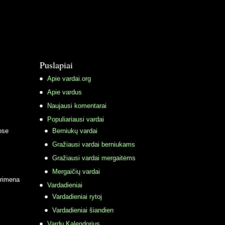
Puslapiai
Apie vardai.org
Apie vardus
Naujausi komentarai
Populiariausi vardai
ose
Berniukų vardai
Gražiausi vardai berniukams
Gražiausi vardai mergaitėms
Mergaičių vardai
primena
Vardadieniai
Vardadieniai rytoj
Vardadieniai šiandien
Vardų Kalendorius