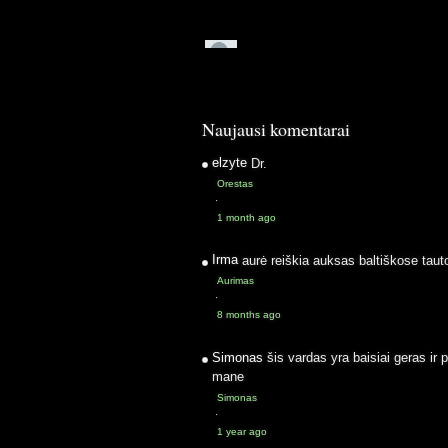
Naujausi komentarai
elzyte
Dr.
Orestas
·
1 month ago
Irma
aurė reiškia auksas baltiškose taut
Aurimas
·
8 months ago
Simonas
šis vardas yra baisiai geras ir 
mane
Simonas
·
1 year ago