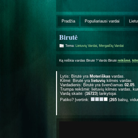
Pradžia
Populiariausi vardai
Lietu
Birutė
Tema:
Lietuvių Vardai
,
Mergaičių Vardai
Ką reiškia vardas Birutė ? Vardo Birutė
reikšmė
,
kil
Lytis: Birutė yra
Moteriškas
vardas.
Kilmė: Birutė yra
lietuvių
kilmės vardas.
Vardadienis: Birutė yra švenčiamas
02.05
.
Trumpa reikšmė: lietuvių kilmės vardas, ku
Vardą skaitė: (
16723
) lankytojai.
Patiko? Įvertink:
(
265
balsų, vidu