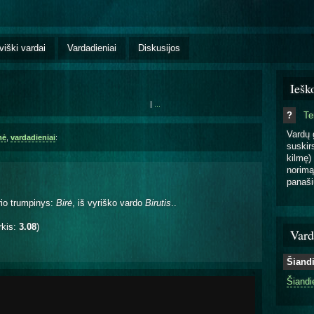
viški vardai
Vardadieniai
Diskusijos
Iešk
|
...
?
T
Vardų 
mė
,
vardadieniai
:
suskirs
kilmę) 
norimą
panaši
rio trumpinys:
Birė
, iš vyriško vardo
Birutis
..
rkis:
3.08
)
Vard
Šiand
Šiandi