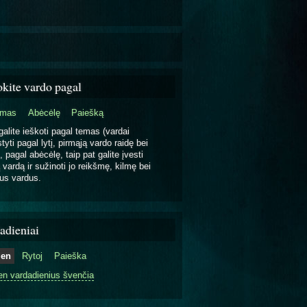
okite vardo pagal
emas
Abėcėlę
Paiešką
galite ieškoti pagal temas (vardai
tyti pagal lytį, pirmąją vardo raidę bei
, pagal abėcėlę, taip pat galite įvesti
 vardą ir sužinoti jo reikšmę, kilmę bei
us vardus.
adieniai
ien
Rytoj
Paieška
en vardadienius švenčia