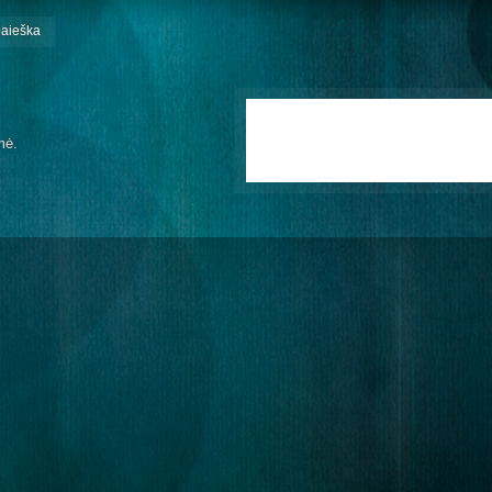
paieška
mė.