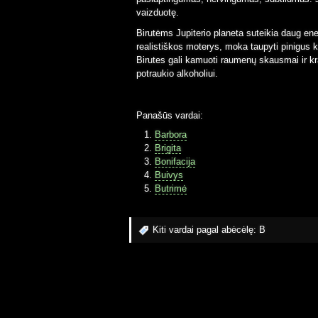
vaizduotę.
Birutėms Jupiterio planeta suteikia daug ene
realistiškos moterys, moka taupyti pinigus kai
Birutes gali kamuoti raumenų skausmai ir kr
potraukio alkoholiui.
Panašūs vardai:
Barbora
Brigita
Bonifacija
Buivys
Butrimė
Kiti vardai pagal abėcėlę:
B