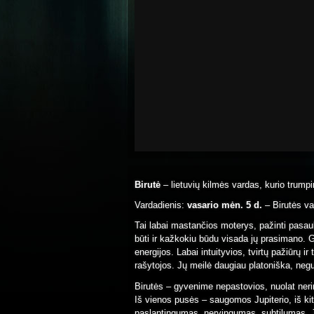
Birutė
– lietuvių kilmės vardas, kurio trump
Vardadienis:
vasario mėn. 5 d.
– Birutės va
Tai labai mastančios moterys, pažinti pasaulį 
būti ir kažkokiu būdu visada jų prasimano. 
energijos. Labai intuityvios, tvirtų pažiūrų i
rašytojos. Jų meilė daugiau platoniška, neg
Birutės – gyvenime nepastovios, nuolat nerim
Iš vienos pusės – saugomos Jupiterio, iš ki
paslaptingumas, nervingumas, subtilumas. Jo