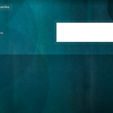
paieška
mė.