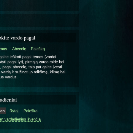
okite vardo pagal
emas
Abėcėlę
Paiešką
galite ieškoti pagal temas (vardai
tyti pagal lytį, pirmąją vardo raidę bei
, pagal abėcėlę, taip pat galite įvesti
 vardą ir sužinoti jo reikšmę, kilmę bei
us vardus.
adieniai
ien
Rytoj
Paieška
en vardadienius švenčia