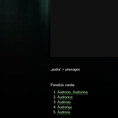
„audra“ + priesagos
Panašūs vardai:
Audronis, Audronius
Audronius
Audrinas
Audronija
Audrona