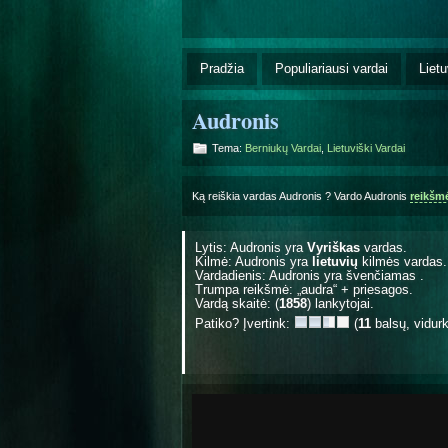
Pradžia
Populiariausi vardai
Lietu
Audronis
Tema:
Berniukų Vardai
,
Lietuviški Vardai
Ką reiškia vardas Audronis ? Vardo Audronis
reikšm
Lytis: Audronis yra
Vyriškas
vardas.
Kilmė: Audronis yra
lietuvių
kilmės vardas.
Vardadienis: Audronis yra švenčiamas
.
Trumpa reikšmė: „audra“ + priesagos.
Vardą skaitė: (
1858
) lankytojai.
Patiko? Įvertink:
(
11
balsų, vidur