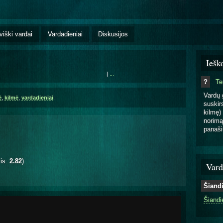
viški vardai
Vardadieniai
Diskusijos
Iešk
|
...
?
T
Vardų 
ė
,
kilmė
,
vardadieniai
:
suskirs
kilmę) 
norimą
panaši
kis:
2.82
)
Vard
Šiand
Šiandi