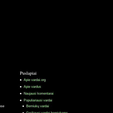
Puslapiai
Apie vardai.org
Apie vardus
Naujausi komentarai
Populiariausi vardai
ose
Berniukų vardai
Gražiausi vardai berniukams