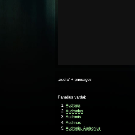
„audra“ + priesagos
Panašūs vardai:
Audrona
Audronius
Audronis
Audrinas
Audronis, Audronius