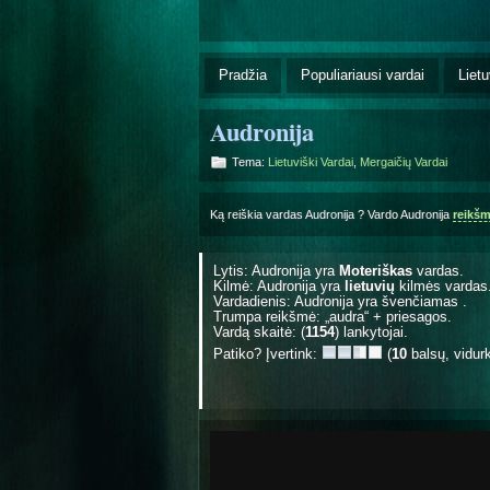
Pradžia
Populiariausi vardai
Lietu
Audronija
Tema:
Lietuviški Vardai
,
Mergaičių Vardai
Ką reiškia vardas Audronija ? Vardo Audronija
reikš
Lytis: Audronija yra
Moteriškas
vardas.
Kilmė: Audronija yra
lietuvių
kilmės vardas
Vardadienis: Audronija yra švenčiamas
.
Trumpa reikšmė: „audra“ + priesagos.
Vardą skaitė: (
1154
) lankytojai.
Patiko? Įvertink:
(
10
balsų, vidur