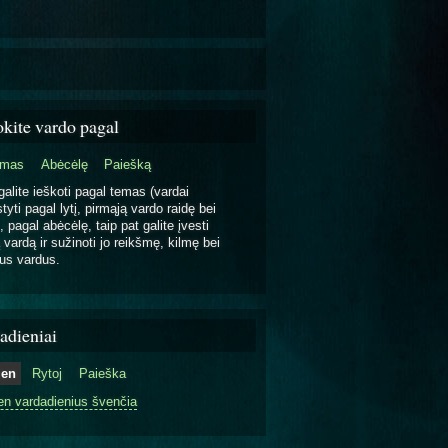
okite vardo pagal
emas
Abėcėlę
Paiešką
galite ieškoti pagal temas (vardai
tyti pagal lytį, pirmąją vardo raidę bei
, pagal abėcėlę, taip pat galite įvesti
 vardą ir sužinoti jo reikšmę, kilmę bei
us vardus.
adieniai
ien
Rytoj
Paieška
en vardadienius švenčia