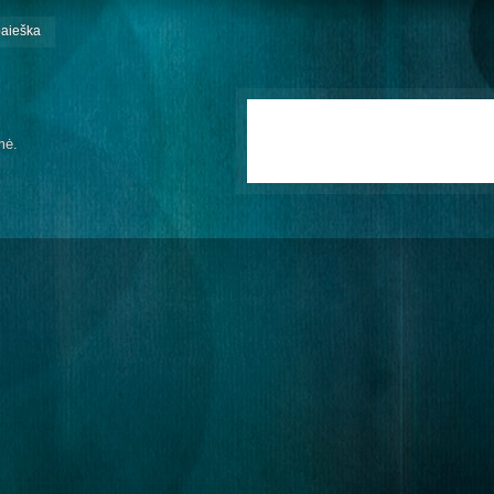
paieška
mė.