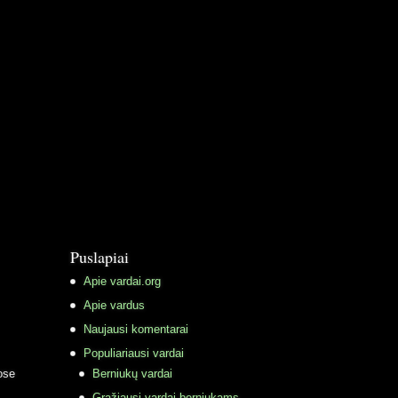
Puslapiai
Apie vardai.org
Apie vardus
Naujausi komentarai
Populiariausi vardai
ose
Berniukų vardai
Gražiausi vardai berniukams