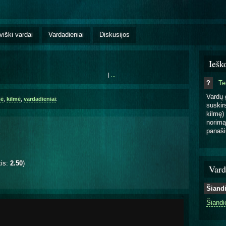
viški vardai
Vardadieniai
Diskusijos
Iešk
|
...
?
T
Vardų 
mė
,
kilmė
,
vardadieniai
:
suskirs
kilmę) 
norimą
panaši
.
kis:
2.50
)
Vard
Šiand
Šiandi