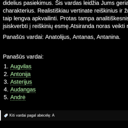
didelius pasiekimus. Šis vardas leidžia Jums geria
charakterius. Realistiškiau vertinate reiškinius i
taip lengva apkvailinti. Protas tampa analitiškesni
įsiskverbti į reiškinių esmę.Atsiranda noras veikti 
Panašūs vardai: Anatolijus, Antanas, Antanina.
Panašūs vardai:
Augvilas
Antonija
Asterijus
Audangas
Andrė
Kiti vardai pagal abėcėlę:
A