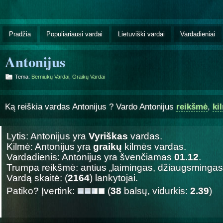
Pradžia
Populiariausi vardai
Lietuviški vardai
Vardadieniai
Antonijus
Tema:
Berniukų Vardai
,
Graikų Vardai
Ką reiškia vardas Antonijus ? Vardo Antonijus
reikšmė
,
ki
Lytis: Antonijus yra
Vyriškas
vardas.
Kilmė: Antonijus yra
graikų
kilmės vardas.
Vardadienis: Antonijus yra švenčiamas
01.12
.
Trumpa reikšmė: antius „laimingas, džiaugsmingas
Vardą skaitė: (
2164
) lankytojai.
Patiko? Įvertink:
(
38
balsų, vidurkis:
2.39
)