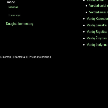
Vardadieniai
mane
Vardadieniai r
Simonas
·
Vardadieniai 
1 year ago
Vardų Kalendor
Daugiau komentarų
Vardų paieška
Vardų Sąrašas
Vardų Žinynas
Vardų žodynas
[ Sitemap ]
[ Kontaktai ]
[ Privatumo politika ]