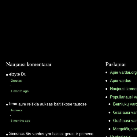
Naujausi komentarai
Puslapiai
Apie vardai.org
elzyte
Dr.
Apie vardus
Orestas
·
Naujausi komen
1 month ago
Populiariausi v
Irma
aurė reiškia auksas baltiškose tautose
Berniukų vard
Aurimas
Gražiausi va
·
Gražiausi va
8 months ago
Mergaičių var
Simonas
šis vardas yra baisiai geras ir primena