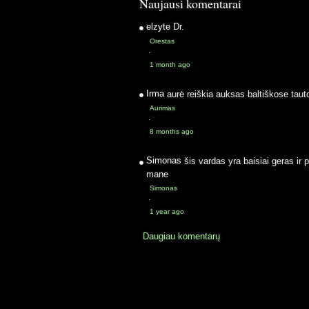
Naujausi komentarai
elzyte
Dr.
Orestas
·
1 month ago
Irma
aurė reiškia auksas baltiškose taut
Aurimas
·
8 months ago
Simonas
šis vardas yra baisiai geras ir 
mane
Simonas
·
1 year ago
Daugiau komentarų