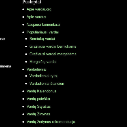
Puslapiai
Apie vardai.org
Apie vardus
Naujausi komentarai
Populiariausi vardai
ose
Berniukų vardai
Gražiausi vardai berniukams
Gražiausi vardai mergaitėms
Mergaičių vardai
primena
Vardadieniai
Vardadieniai rytoj
Vardadieniai šiandien
Vardų Kalendorius
Vardų paieška
Vardų Sąrašas
Vardų Žinynas
Vardų žodynas rekomenduoja