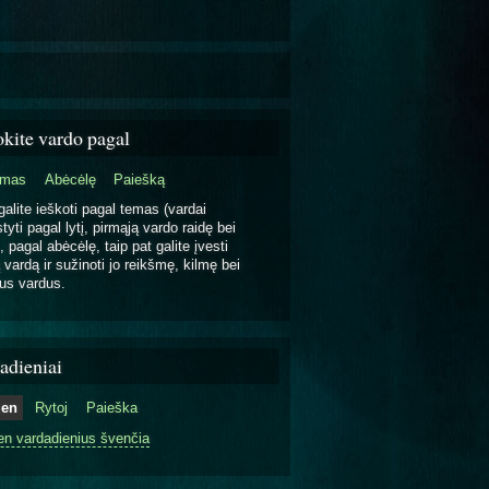
okite vardo pagal
emas
Abėcėlę
Paiešką
galite ieškoti pagal temas (vardai
tyti pagal lytį, pirmąją vardo raidę bei
, pagal abėcėlę, taip pat galite įvesti
 vardą ir sužinoti jo reikšmę, kilmę bei
us vardus.
adieniai
ien
Rytoj
Paieška
en vardadienius švenčia