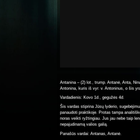
Antanina – (2) lot., trump. Antanė, Anta, Nin
Antonina, kuris iš vyr. v. Antoninus, o šis y
Vardadienis: Kovo 1d., gegužės 4d.
Šis vardas stiprina Jūsų lyderio, sugebėjimu
panaudoti praktikoje. Protas tampa analitiške
noras veikti ryžtingiau. Jus jau nebe taip le
nepajudinamą valios galią.
Panašūs vardai: Antanas, Antanė.