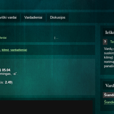
viški vardai
Vardadieniai
Diskusijos
Iešk
ardai
|
...
?
T
Vardų 
ė
,
kilmė
,
vardadieniai
:
suskirs
kilmę) 
norimą
panaši
1 05.04
.
mingas, -a“.
kis:
2.49
)
Vard
Šiand
Šiandi