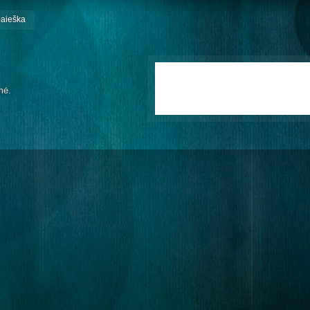
paieška
mė.