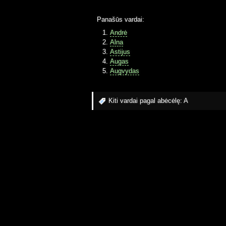
Panašūs vardai:
Andrė
Alna
Astijus
Augas
Augvydas
Kiti vardai pagal abėcėlę:
A