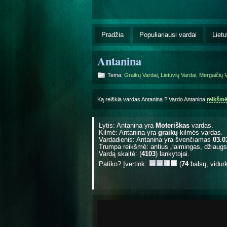
Pradžia
Populiariausi vardai
Lietu
Antanina
Tema:
Graikų Vardai
,
Lietuvių Vardai
,
Mergaičių V
Ką reiškia vardas Antanina ? Vardo Antanina
reikšm
Lytis: Antanina yra
Moteriškas
vardas.
Kilmė: Antanina yra
graikų
kilmės vardas.
Vardadienis: Antanina yra švenčiamas
03.0
Trumpa reikšmė: antius „laimingas, džiaugs
Vardą skaitė: (
4103
) lankytojai.
Patiko? Įvertink:
(
74
balsų, vidur