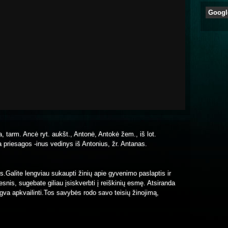
Googl
a, tarm. Ancė ryt. aukšt., Antonė, Antokė žem., iš lot.
ra priesagos -inus vedinys iš Antonius, žr. Antanas.
s.Galite lengviau sukaupti žinių apie gyvenimo paslaptis ir
snis, sugebate giliau įsiskverbti į reiškinių esmę. Atsiranda
ngva apkvailinti.Tos savybės rodo savo teisių žinojimą,