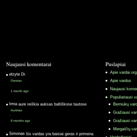
Naujausi komentarai
Puslapiai
Apie vardai.org
elzyte
Dr.
Apie vardus
Orestas
·
Naujausi komen
1 month ago
Populiariausi v
Irma
aurė reiškia auksas baltiškose tautose
Berniukų vard
Aurimas
Gražiausi va
·
Gražiausi va
8 months ago
Mergaičių var
Simonas
šis vardas yra baisiai geras ir primena