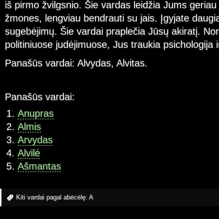
iš pirmo žvilgsnio. Šie vardas leidžia Jums geriau 
žmones, lengviau bendrauti su jais. Įgyjate daugia
sugebėjimų. Šie vardai praplečia Jūsų akiratį. No
politiniuose judėjimuose, Jus traukia psichologija i
Panašūs vardai: Alvydas, Alvitas.
Panašūs vardai:
Anupras
Almis
Arvydas
Alvilė
Ašmantas
Kiti vardai pagal abėcėlę:
A