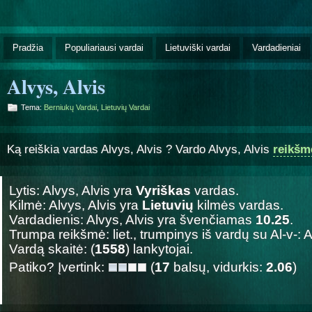
Pradžia
Populiariausi vardai
Lietuviški vardai
Vardadieniai
Alvys, Alvis
Tema:
Berniukų Vardai
,
Lietuvių Vardai
Ką reiškia vardas Alvys, Alvis ? Vardo Alvys, Alvis
reikšm
Lytis: Alvys, Alvis yra
Vyriškas
vardas.
Kilmė: Alvys, Alvis yra
Lietuvių
kilmės vardas.
Vardadienis: Alvys, Alvis yra švenčiamas
10.25
.
Trumpa reikšmė: liet., trumpinys iš vardų su Al-v-: A
Vardą skaitė: (
1558
) lankytojai.
Patiko? Įvertink:
(
17
balsų, vidurkis:
2.06
)