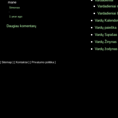
Vardadieniai
mane
Vardadieniai r
Simonas
·
Vardadieniai 
1 year ago
Vardų Kalendor
Daugiau komentarų
Vardų paieška
Vardų Sąrašas
Vardų Žinynas
Vardų žodynas
[ Sitemap ]
[ Kontaktai ]
[ Privatumo politika ]