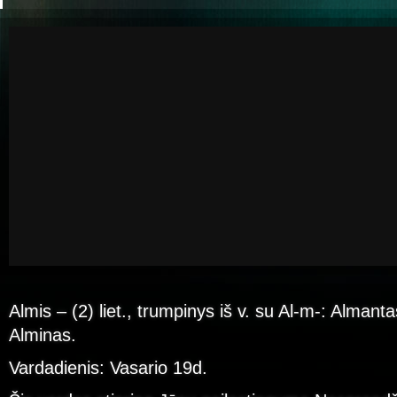
Almis – (2) liet., trumpinys iš v. su Al-m-: Almant
Alminas.
Vardadienis: Vasario 19d.