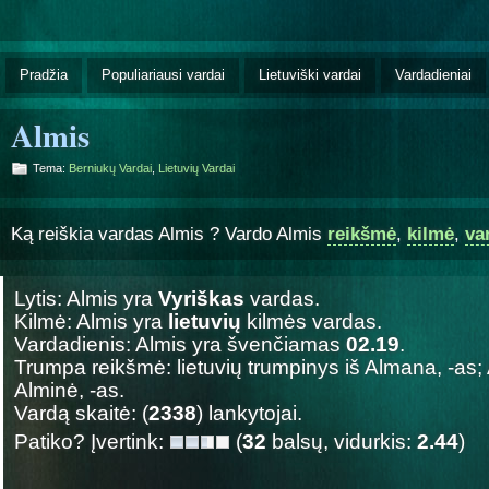
Pradžia
Populiariausi vardai
Lietuviški vardai
Vardadieniai
Almis
Tema:
Berniukų Vardai
,
Lietuvių Vardai
Ką reiškia vardas Almis ? Vardo Almis
reikšmė
,
kilmė
,
va
Lytis: Almis yra
Vyriškas
vardas.
Kilmė: Almis yra
lietuvių
kilmės vardas.
Vardadienis: Almis yra švenčiamas
02.19
.
Trumpa reikšmė: lietuvių trumpinys iš Almana, -as;
Alminė, -as.
Vardą skaitė: (
2338
) lankytojai.
Patiko? Įvertink:
(
32
balsų, vidurkis:
2.44
)