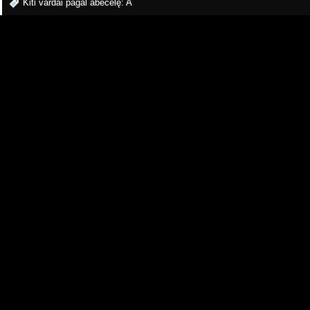
Kiti vardai pagal abėcėlę:
A