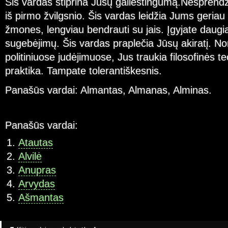
Šis vardas stiprina Jūsų gailestingumą.Nesprendži
iš pirmo žvilgsnio. Šis vardas leidžia Jums geriau 
žmones, lengviau bendrauti su jais. Įgyjate daugia
sugebėjimų. Šis vardas praplečia Jūsų akiratį. N
politiniuose judėjimuose, Jus traukia filosofinės teo
praktika. Tampate tolerantiškesnis.
Panašūs vardai: Almantas, Almanas, Alminas.
Panašūs vardai:
Atautas
Alvilė
Anupras
Arvydas
Ašmantas