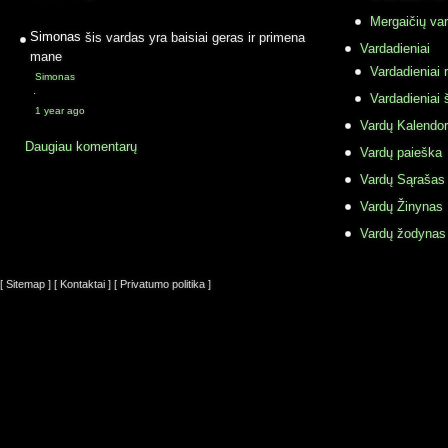
Mergaičių var
Simonas
šis vardas yra baisiai geras ir primena
Vardadieniai
mane
Vardadieniai r
Simonas
·
Vardadieniai 
1 year ago
Vardų Kalendor
Daugiau komentarų
Vardų paieška
Vardų Sąrašas
Vardų Žinynas
Vardų žodynas
[ Sitemap ]
[ Kontaktai ]
[ Privatumo politika ]