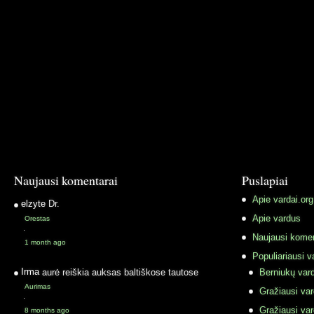
Naujausi komentarai
Puslapiai
Apie vardai.org
elzyte
Dr.
Apie vardus
Orestas
·
Naujausi komen
1 month ago
Populiariausi v
Irma
aurė reiškia auksas baltiškose tautose
Berniukų vard
Aurimas
Gražiausi va
·
Gražiausi va
8 months ago