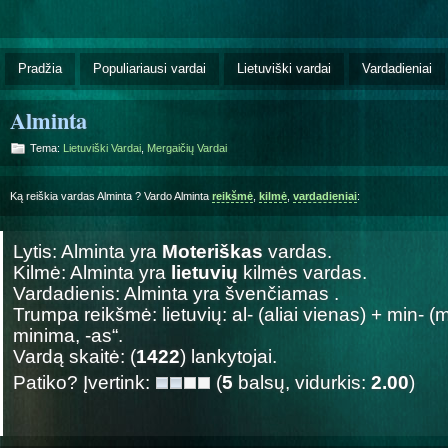
Pradžia
Populiariausi vardai
Lietuviški vardai
Vardadieniai
Alminta
Tema:
Lietuviški Vardai
,
Mergaičių Vardai
Ką reiškia vardas Alminta ? Vardo Alminta
reikšmė
,
kilmė
,
vardadieniai
:
Lytis: Alminta yra
Moteriškas
vardas.
Kilmė: Alminta yra
lietuvių
kilmės vardas.
Vardadienis: Alminta yra švenčiamas
.
Trumpa reikšmė: lietuvių: al- (aliai vienas) + min- (m
minima, -as“.
Vardą skaitė: (
1422
) lankytojai.
Patiko? Įvertink:
(
5
balsų, vidurkis:
2.00
)