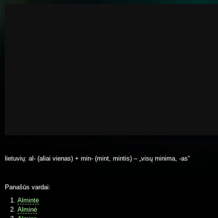
lietuvių: al- (aliai vienas) + min- (mint, mintis) – „visų minima, -as“
Panašūs vardai:
Almintė
Alminė