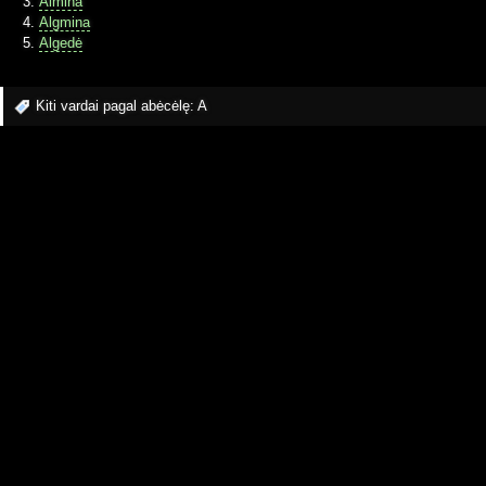
Almina
Algmina
Algedė
Kiti vardai pagal abėcėlę:
A