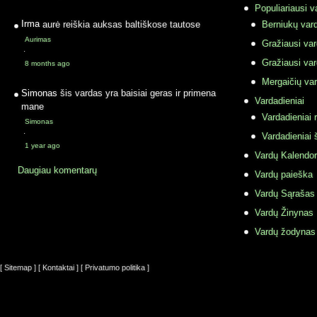
Populiariausi v
Irma
aurė reiškia auksas baltiškose tautose
Berniukų vard
Aurimas
Gražiausi va
·
Gražiausi va
8 months ago
Mergaičių var
Simonas
šis vardas yra baisiai geras ir primena
Vardadieniai
mane
Vardadieniai r
Simonas
·
Vardadieniai 
1 year ago
Vardų Kalendor
Daugiau komentarų
Vardų paieška
Vardų Sąrašas
Vardų Žinynas
Vardų žodynas
[ Sitemap ]
[ Kontaktai ]
[ Privatumo politika ]